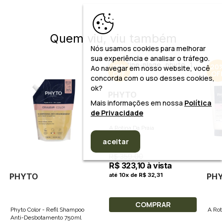
Quem viu, viu também
Nós usamos cookies para melhorar
sua experiência e analisar o tráfego.
10%
20
Ao navegar em nosso website, você
concorda com o uso desses cookies,
ok?
PHYTO
Mais informações em nossa
Política
de Privacidade
A Rotina Da Praia
aceitar
R$ 359,00
R$ 323,10 à vista
PHYTO
PH
até 10x de R$ 32,31
COMPRAR
Phyto Color - Refil Shampoo
A Rot
Anti-Desbotamento 750ml