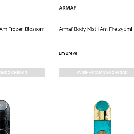
ARMAF
I Am Frozen Blossom
Armaf Body Mist I Am Fire 250ml
Em Breve
UANDO CHEGAR
AVISE-ME QUANDO CHEGAR