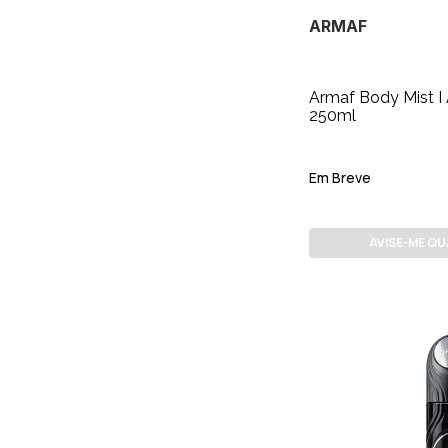
ARMAF
Armaf Body Mist 
250ml
Em Breve
AVISE-ME Q