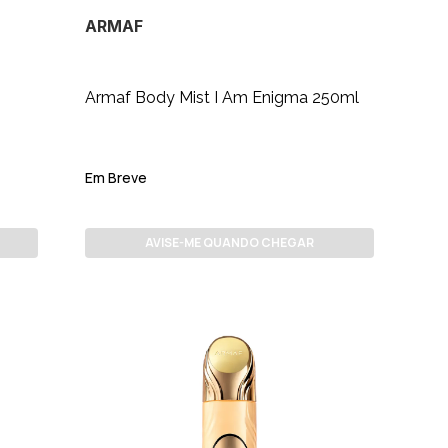
ARMAF
Armaf Body Mist I Am Enigma 250ml
Em Breve
AVISE-ME QUANDO CHEGAR