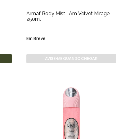
Armaf Body Mist I Am Velvet Mirage
250ml
Em Breve
AVISE-ME QUANDO CHEGAR