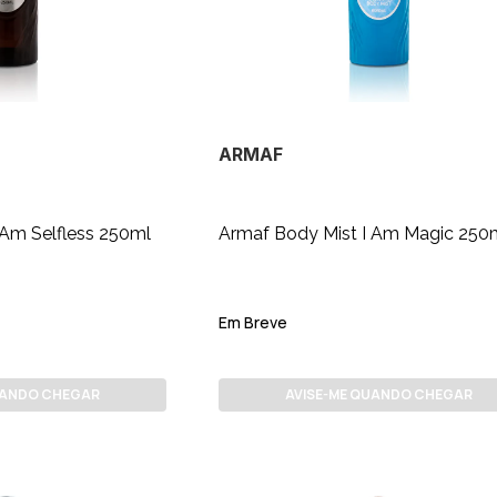
ARMAF
 Am Selfless 250ml
Armaf Body Mist I Am Magic 250
Em Breve
UANDO CHEGAR
AVISE-ME QUANDO CHEGAR