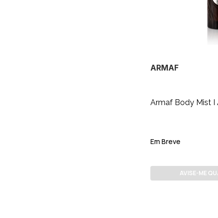
ARMAF
Armaf Body Mist I
Em Breve
AVISE-ME Q