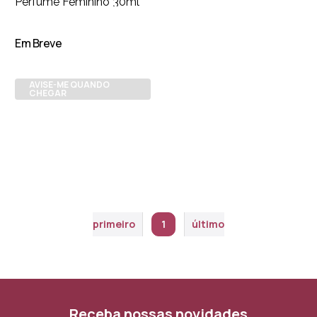
Perfume Feminino 30ml
Em Breve
AVISE-ME QUANDO
CHEGAR
primeiro
1
último
Receba nossas novidades