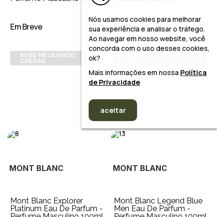
Nós usamos cookies para melhorar
Em Breve
Em Breve
sua experiência e analisar o tráfego.
Ao navegar em nosso website, você
concorda com o uso desses cookies,
AVISE-ME QUANDO
AVISE-ME QUANDO
ok?
CHEGAR
CHEGAR
Mais informações em nossa
Política
de Privacidade
aceitar
MONT BLANC
MONT BLANC
Mont Blanc Explorer
Mont Blanc Legend Blue
Platinum Eau De Parfum -
Men Eau De Parfum -
Perfume Masculino 100ml
Perfume Masculino 100ml