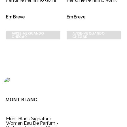
Perfume Feminino 90ml
Perfume Feminino 50ml
Em Breve
Em Breve
AVISE-ME QUANDO
AVISE-ME QUANDO
CHEGAR
CHEGAR
MONT BLANC
Mont Blanc Signature
Woman Eau De Parfum -