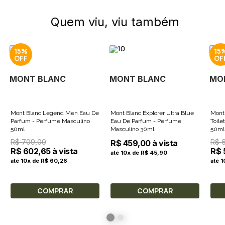
Quem viu, viu também
15%
15
MONT BLANC
MONT BLANC
MO
Mont Blanc Legend Men Eau De
Mont Blanc Explorer Ultra Blue
Mont B
Parfum - Perfume Masculino
Eau De Parfum - Perfume
Toile
50ml
Masculino 30ml
50ml
R$ 709,00
R$ 
R$ 459,00 à vista
R$ 602,65 à vista
R$ 
até 10x de R$ 45,90
até 10x de R$ 60,26
até 
COMPRAR
COMPRAR