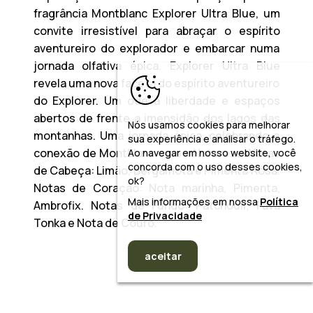
fragrância
Montblanc Explorer Ultra Blue
, um
convite irresistível para abraçar o espírito
aventureiro do explorador e embarcar numa
jornada olfativa épica.
Explorer Ultra Blue
revela uma nova faceta do espírito aventureiro
do Explorer. Um ode à liberdade e espaços
abertos de frente a imensidão dos lagos das
Nós usamos cookies para melhorar
montanhas. Uma jornada épica, celebrando a
sua experiência e analisar o tráfego.
conexão de Montblanc com a Natureza. Notas
Ao navegar em nosso website, você
concorda com o uso desses cookies,
de Cabeça: Limão, Bergamota e Pimenta Rosa.
ok?
Notas de Coração: Nota marinha, Pimenta,
Mais informações em nossa
Política
Ambrofix. Notas de Fundo: Patchouli, Fava
de Privacidade
Tonka e Nota de Couro.
aceitar