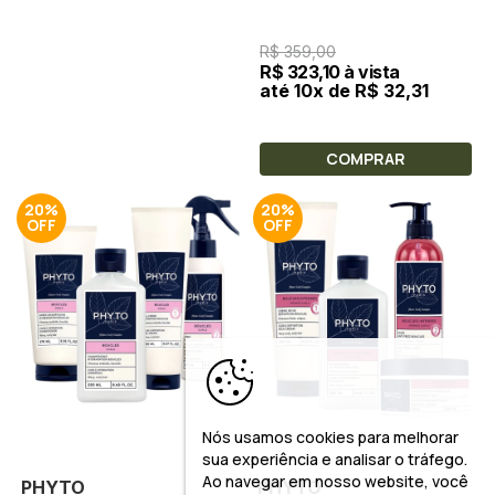
R$ 359,00
R$ 323,10 à vista
até 10x de R$ 32,31
COMPRAR
20%
20%
Nós usamos cookies para melhorar
sua experiência e analisar o tráfego.
Ao navegar em nosso website, você
PHYTO
PHYTO