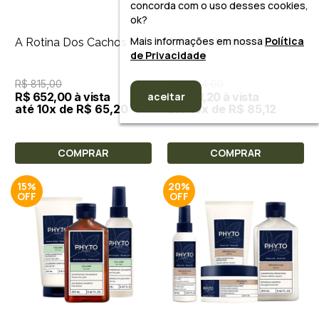
concorda com o uso desses cookies,
ok?
Mais informações em nossa
Política
A Rotina Dos Cachos
A Rotina Intensa Dos
Cachos
de Privacidade
R$ 815,00
R$ 1.064,00
aceitar
R$ 652,00 à vista
R$ 851,20 à vista
até 10x de R$ 65,20
até 10x de R$ 85,12
COMPRAR
COMPRAR
15%
20%