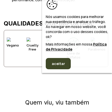
Nós usamos cookies para melhorar
sua experiência e analisar o tráfego.
QUALIDADES QUE IMPORTAM
Ao navegar em nosso website, você
concorda com o uso desses cookies,
ok?
Mais informações em nossa
Política
Vegano
Cruelty
Livre de
Livre de
de Privacidade
Free
Silicone
Parabenos
Livre de
Sulfatos
aceitar
Quem viu, viu também