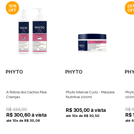
10%
25
PHYTO
PHYTO
PH
A Rotina dos Cachos Para
Phyto Intense Curls - Máscara
Phyt
Crianças
Nutritiva 200ml
100m
R$ 334,00
R$ 
R$ 305,00 à vista
R$ 300,60 à vista
R$ 
até 10x de R$ 30,50
até 10x de R$ 30,06
até 4