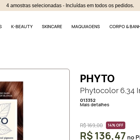
4 amostras selecionadas - Incluídas em todos os pedidos.
S
K-BEAUTY
SKINCARE
MAQUIAGENS
CORPO & BAN
PHYTO
Phytocolor 6.34 
013352
Mais detalhes
R$ 169,00
14% OFF
R$ 136,47