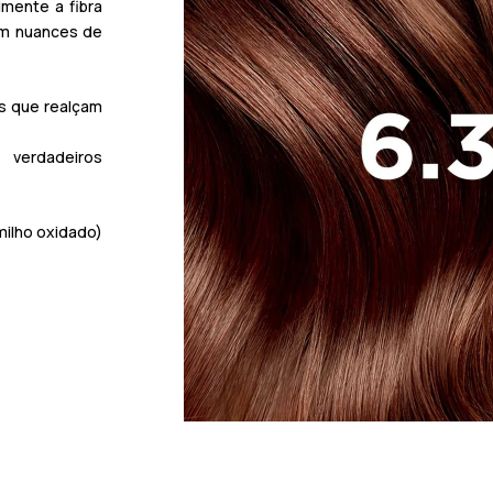
lmente a fibra
com nuances de
s que realçam
erdadeiros
milho oxidado)