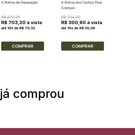
A Rotina de Reparação
A Rotina dos Cachos Para
A Rotina
Crianças
loiros
R$ 879,00
R$ 334,00
R$ 549
R$ 703,20 à vista
R$ 300,60 à vista
R$ 46
até 10x de R$ 70,32
até 10x de R$ 30,06
até 10x
COMPRAR
COMPRAR
C
 já comprou