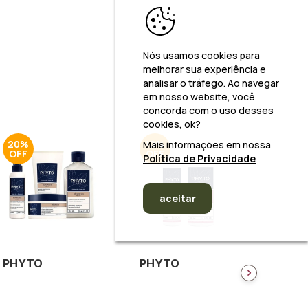
Nós usamos cookies para
melhorar sua experiência e
analisar o tráfego. Ao navegar
em nosso website, você
concorda com o uso desses
cookies, ok?
20%
10%
15%
Mais informações em nossa
Política de Privacidade
aceitar
PHYTO
PHYTO
PHYT