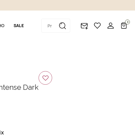
0
HO
SALE
Intense Dark