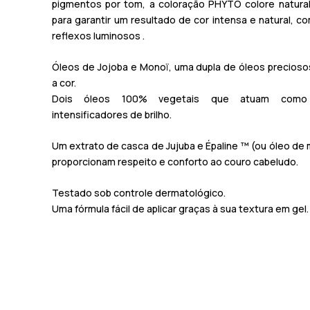
pigmentos por tom, a coloração
PHYTO
colore natura
para
garantir um resultado de cor intensa e natural, 
reflexos luminosos
.
Óleos de Jojoba e Monoï, uma dupla de óleos precioso
a cor.
Dois óleos 100% vegetais
que atuam como v
intensificadores de brilho.
Um extrato de casca de Jujuba e Épaline ™
(ou óleo de 
proporcionam respeito e conforto ao couro cabeludo.
Testado sob controle dermatológico.
Uma fórmula fácil de aplicar graças à sua textura em gel.