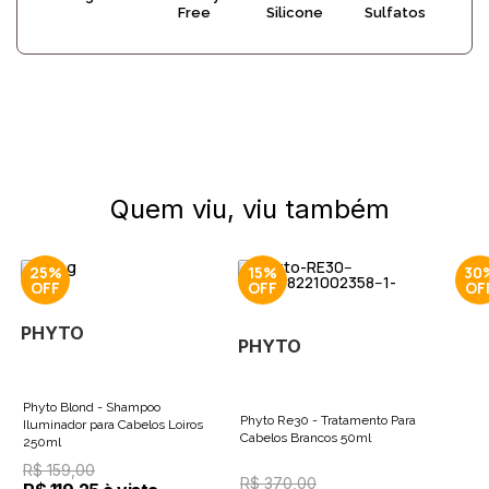
Free
Silicone
Sulfatos
Quem viu, viu também
25%
15%
30
PHYTO
PHYTO
Phyto Blond - Shampoo
Phyto Re30 - Tratamento Para
Iluminador para Cabelos Loiros
Cabelos Brancos 50ml
250ml
R$ 159,00
R$ 370,00