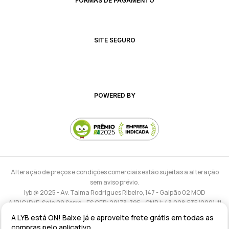
FORMAS DE PAGAMENTO
SITE SEGURO
POWERED BY
Alteração de preços e condições comerciais estão sujeitas a alteração
sem aviso prévio.
lyb @ 2025 - Av. Talma Rodrigues Ribeiro, 147 - Galpão 02 MOD
A/B/C/D/E, Sala 09 Serra - ES CEP: 29173-795 - CNPJ: 43.008.535/0001-11
A LYB está ON! Baixe já e aproveite frete grátis em todas as
compras pelo aplicativo.