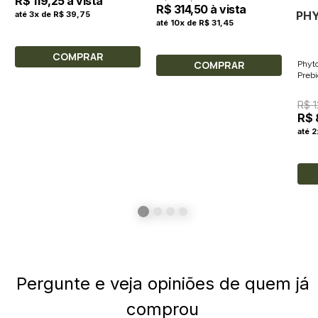
R$ 119,25 à vista
R$ 314,50 à vista
PH
até 3x de R$ 39,75
até 10x de R$ 31,45
COMPRAR
COMPRAR
Phyt
Prebi
R$ 
R$ 
até 
Pergunte e veja opiniões de quem já
comprou