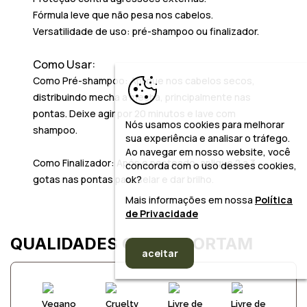
Fórmula leve que não pesa nos cabelos.
Versatilidade de uso: pré-shampoo ou finalizador.
Como Usar:
Como Pré-shampoo:
Aplique nos cabelos secos,
distribuindo mecha a mecha, principalmente nas
pontas. Deixe agir por 20 minutos e lave com
Nós usamos cookies para melhorar
shampoo.
sua experiência e analisar o tráfego.
Ao navegar em nosso website, você
Como Finalizador:
Após o penteado, aplique 2 a 3
concorda com o uso desses cookies,
gotas nas pontas para selar e dar brilho.
ok?
Mais informações em nossa
Política
de Privacidade
QUALIDADES QUE IMPORTAM
aceitar
Vegano
Cruelty
Livre de
Livre de