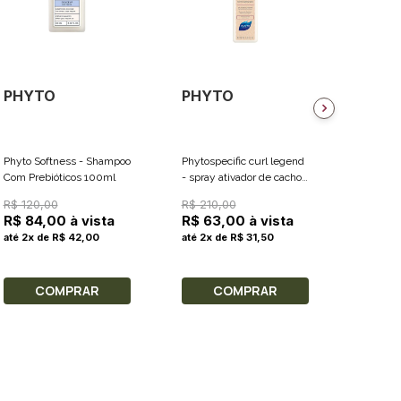
PHYTO
PHYTO
PHYT
Phyto Softness - Shampoo
Phytospecific curl legend
Phyto Ki
Com Prebióticos 100ml
- spray ativador de cachos
Shampo
150ml
R$ 120,00
R$ 210,00
R$ 23
R$ 84,00 à vista
R$ 63,00 à vista
até 7x d
até 2x de R$ 42,00
até 2x de R$ 31,50
COMPRAR
COMPRAR
C