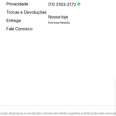
Privacidade
(11) 3163-2172
Trocas e Devoluções
Nossa loja
Entrega
live your beauty
Fale Conosco
ração de preços e condições comerciais estão sujeitas a alteração sem aviso pr