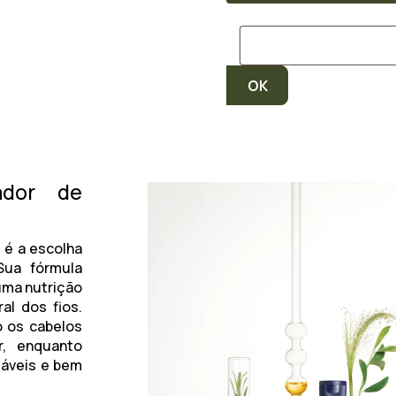
ador de
l
é a escolha
Sua fórmula
uma nutrição
al dos fios.
o os cabelos
, enquanto
dáveis e bem