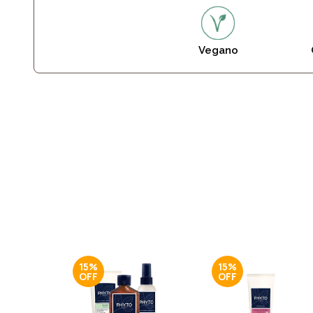
Vegano
15%
15%