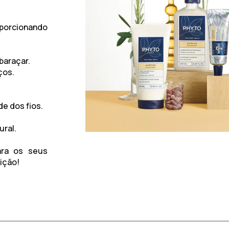
porcionando
baraçar.
ços.
de dos fios.
ural.
ara os seus
ição!