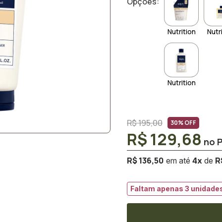
Opções:
Nutrition
Nutr
Nutrition
R$ 195,00
30% OFF
R$ 129,68
R$ 136,50
R
4
x
Faltam apenas 3 unidades