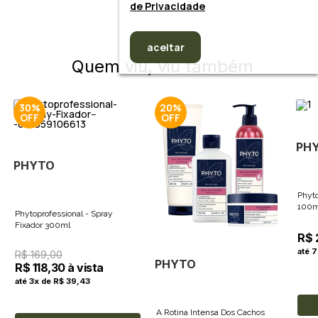
de Privacidade
aceitar
Quem viu, viu também
30%
20%
PH
PHYTO
Phyto
100m
Phytoprofessional - Spray
Fixador 300ml
R$ 
até 
R$ 169,00
PHYTO
R$ 118,30 à vista
até 3x de R$ 39,43
A Rotina Intensa Dos Cachos