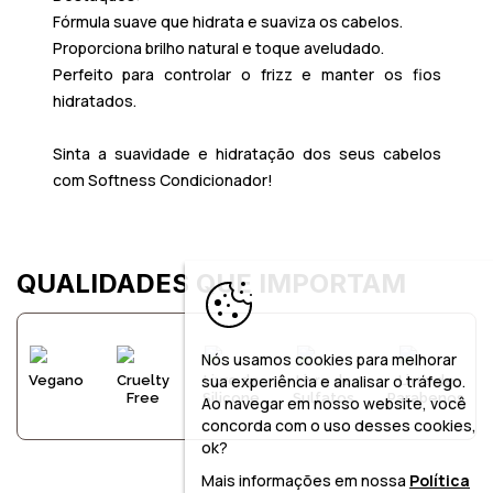
Fórmula suave que hidrata e suaviza os cabelos.
Proporciona brilho natural e toque aveludado.
Perfeito para controlar o frizz e manter os fios
hidratados.
Sinta a suavidade e hidratação dos seus cabelos
com Softness Condicionador!
QUALIDADES QUE IMPORTAM
Nós usamos cookies para melhorar
sua experiência e analisar o tráfego.
Vegano
Cruelty
Livre de
Livre de
Livre de
Free
Silicone
Sulfatos
Parabenos
Ao navegar em nosso website, você
concorda com o uso desses cookies,
ok?
Mais informações em nossa
Política