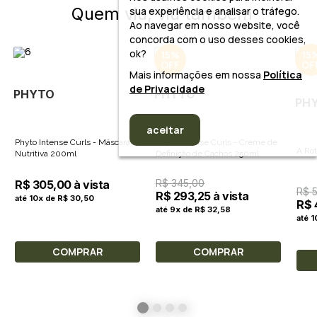
Quem viu, viu também
sua experiência e analisar o tráfego.
Ao navegar em nosso website, você
concorda com o uso desses cookies,
ok?
15%
15
Mais informações em nossa
Política
de Privacidade
PHYTO
PHYTO
PH
aceitar
Phyto Intense Curls - Máscara
Phyto Intense Curls - Creme de
A Rot
Nutritiva 200ml
Definição de Cachos 250ml
R$ 345,00
R$ 305,00 à vista
R$ 
R$ 293,25 à vista
até 10x de R$ 30,50
R$ 
até 9x de R$ 32,58
até 
COMPRAR
COMPRAR