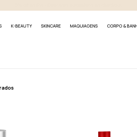
4 amostras selecionadas - Incluídas em todos os pedidos.
S
K-BEAUTY
SKINCARE
MAQUIAGENS
CORPO & BAN
trados