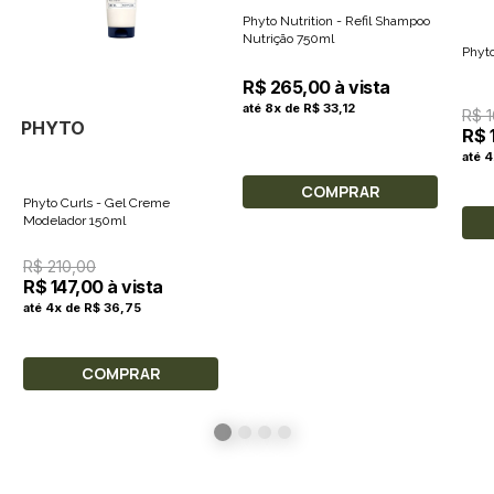
Phyto Nutrition - Refil Shampoo
Nutrição 750ml
Phyto
R$ 265,00 à vista
até 8x de R$ 33,12
R$ 
PHYTO
R$ 
até 4
COMPRAR
Phyto Curls - Gel Creme
Modelador 150ml
R$ 210,00
R$ 147,00 à vista
até 4x de R$ 36,75
COMPRAR