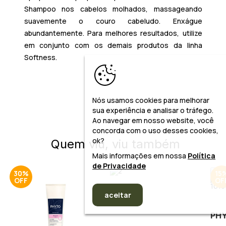
Shampoo
nos cabelos molhados, massageando
suavemente o couro cabeludo. Enxágue
abundantemente. Para melhores resultados, utilize
em conjunto com os demais produtos da linha
Softness.​
Nós usamos cookies para melhorar
sua experiência e analisar o tráfego.
Ao navegar em nosso website, você
concorda com o uso desses cookies,
ok?
Quem viu, viu também
Mais informações em nossa
Política
de Privacidade
30%
15
aceitar
PHYTO
PH