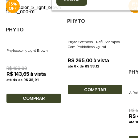
15%
15
PHYTO
PHYTO
Phyto Softness - Refil Shampoo
Com Prebióticos 750ml
Phytocolor 5 Light Brown
R$ 265,00 à vista
até 8x de R$ 33,12
R$ 169,00
PH
R$ 143,65 à vista
até 4x de R$ 35,91
COMPRAR
A Rot
COMPRAR
R$ 
R$ 
até 