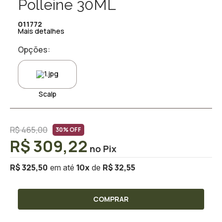
Polleine 30ML
011772
Mais detalhes
Opções:
Scalp
R$ 465,00
30% OFF
R$ 309,22
R$ 325,50
R$ 32,55
10
x
COMPRAR