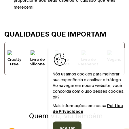
proporcione aos seus cabelos o cuidado que eles
merecem!
QUALIDADES QUE IMPORTAM
Cruelty
Livre de
Livre de
Livre de
Vegano
Free
Silicone
Sulfatos
Parabenos
Nós usamos cookies para melhorar
sua experiência e analisar o tráfego.
Ao navegar em nosso website, você
concorda com o uso desses cookies,
ok?
Mais informações em nossa
Política
de Privacidade
Quem viu, viu também
aceitar