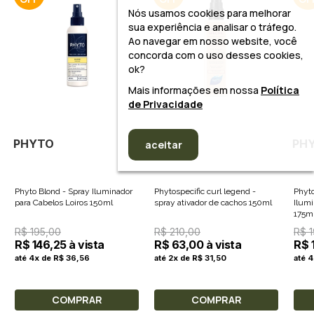
Nós usamos cookies para melhorar
sua experiência e analisar o tráfego.
Ao navegar em nosso website, você
concorda com o uso desses cookies,
ok?
Mais informações em nossa
Política
de Privacidade
PHYTO
PHYTO
PH
aceitar
Phyto Blond - Spray Iluminador
Phytospecific curl legend -
Phyto
para Cabelos Loiros 150ml
spray ativador de cachos 150ml
Ilumi
175m
R$ 195,00
R$ 210,00
R$ 
R$ 146,25 à vista
R$ 63,00 à vista
R$ 
até 4x de R$ 36,56
até 2x de R$ 31,50
até 
COMPRAR
COMPRAR