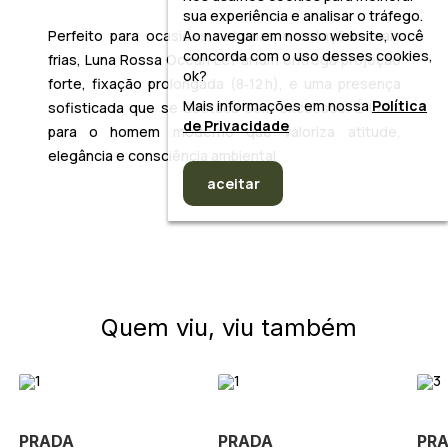
sua experiência e analisar o tráfego.
Ao navegar em nosso website, você
Perfeito para ocasiões noturnas e estações mais
concorda com o uso desses cookies,
frias, Luna Rossa Ocean Le Parfum entrega projeção
ok?
forte, fixação prolongada (8‑12 h), e uma presença
Mais informações em nossa
Política
sofisticada que se destaca sem excessos. É ideal
de Privacidade
para o homem moderno que valoriza atitude,
elegância e consciência ambiental.
aceitar
Quem viu, viu também
PRADA
PRADA
PR