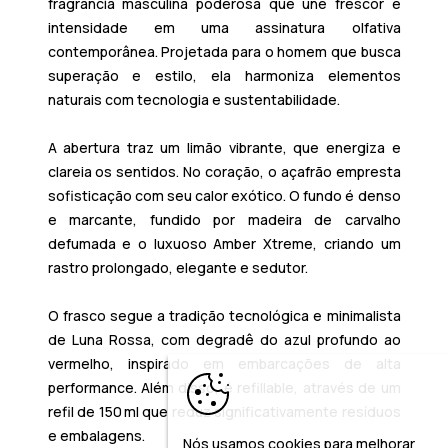
fragrância masculina poderosa que une frescor e
intensidade em uma assinatura olfativa
contemporânea. Projetada para o homem que busca
superação e estilo, ela harmoniza elementos
naturais com tecnologia e sustentabilidade.
A abertura traz um
limão vibrante
, que energiza e
clareia os sentidos. No coração, o
açafrão
empresta
sofisticação com seu calor exótico. O fundo é denso
e marcante, fundido por
madeira de carvalho
defumada
e o luxuoso
Amber Xtreme
, criando um
rastro prolongado, elegante e sedutor.
O frasco segue a tradição tecnológica e minimalista
de Luna Rossa, com degradê do azul profundo ao
vermelho, inspirado em embarcações de alta
performance. Além disso, é
refillable
, através de um
refil de 150 ml que reduz significativamente resíduos
e embalagens.
Nós usamos cookies para melhorar