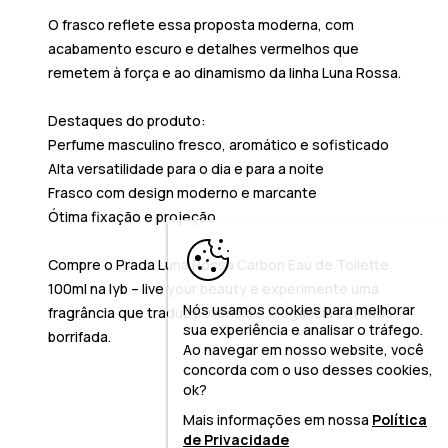
O frasco reflete essa proposta moderna, com
acabamento escuro e detalhes vermelhos que
remetem à força e ao dinamismo da linha Luna Rossa.
Destaques do produto:
Perfume masculino fresco, aromático e sofisticado
Alta versatilidade para o dia e para a noite
Frasco com design moderno e marcante
Ótima fixação e projeção
Compre o
Prada Luna Rossa Carbon Eau de Toilette
100ml
na
lyb – live your beauty
e experimente uma
Nós usamos cookies para melhorar
fragrância que traduz potência e elegância em cada
sua experiência e analisar o tráfego.
borrifada.
Ao navegar em nosso website, você
concorda com o uso desses cookies,
ok?
Mais informações em nossa
Política
de Privacidade