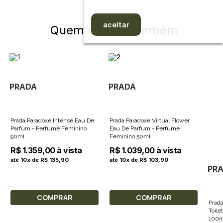
aceitar
Quem viu, viu também
PRADA
PRADA
Prada Paradoxe Intense Eau De
Prada Paradoxe Virtual Flower
Parfum - Perfume Feminino
Eau De Parfum - Perfume
90ml
Feminino 50ml
R$ 1.359,00 à vista
R$ 1.039,00 à vista
até 10x de R$ 135,90
até 10x de R$ 103,90
PR
COMPRAR
COMPRAR
Prad
Toile
100m