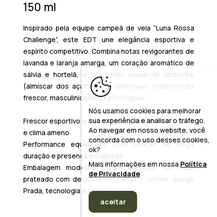
150 ml
Inspirado pela equipe campeã de vela “Luna Rossa
Challenge”, este EDT une elegância esportiva e
espírito competitivo. Combina notas revigorantes de
lavanda e laranja amarga, um coração aromático de
sálvia e hortelã, e um fundo suave de ambrette
(almíscar dos açafroas) e ambroxan, transmitindo
frescor, masculinidade e sofisticação.
Nós usamos cookies para melhorar
sua experiência e analisar o tráfego.
Frescor esportivo e sofisticado, ideal para uso diário
Ao navegar em nosso website, você
e clima ameno
concorda com o uso desses cookies,
Performance equilibrada, com fixação de longa
ok?
duração e presença moderada
Mais informações em nossa
Política
Embalagem moderna, frasco cilíndrico em vidro
de Privacidade
prateado com detalhes em metal — reflete design
Prada, tecnologia e estilo.
aceitar