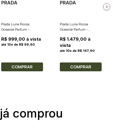
PRADA
PRADA
PRAD
Prada Luna Rossa
Prada Luna Rossa
Prada L
Oceanle Parfum -
Oceanle Parfum -
Eau De T
Perfume Masculino 50ml
Perfume Masculino
Masculi
R$ 999,00 à vista
R$ 1.479,00 à
R$ 1.2
100ml
até 10x de R$ 99,90
vista
até 10x 
até 10x de R$ 147,90
COMPRAR
COMPRAR
C
 já comprou