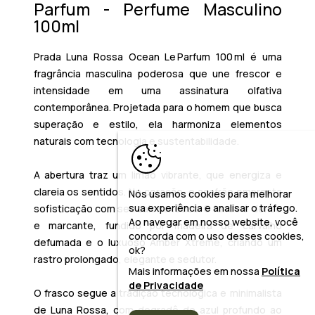
Parfum - Perfume Masculino
100ml
Prada Luna Rossa Ocean Le Parfum 100 ml é uma
fragrância masculina poderosa que une frescor e
intensidade em uma assinatura olfativa
contemporânea. Projetada para o homem que busca
superação e estilo, ela harmoniza elementos
naturais com tecnologia e sustentabilidade.
A abertura traz um
limão vibrante
, que energiza e
clareia os sentidos. No coração, o
açafrão
empresta
Nós usamos cookies para melhorar
sua experiência e analisar o tráfego.
sofisticação com seu calor exótico. O fundo é denso
Ao navegar em nosso website, você
e marcante, fundido por
madeira de carvalho
concorda com o uso desses cookies,
defumada
e o luxuoso
Amber Xtreme
, criando um
ok?
rastro prolongado, elegante e sedutor.
Mais informações em nossa
Política
de Privacidade
O frasco segue a tradição tecnológica e minimalista
de Luna Rossa, com degradê do azul profundo ao