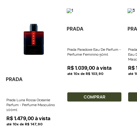
PRADA
PR
Prada Paradoxe Eau De Parfum -
Prad
Perfume Feminino 50ml
Eau De T
Masc
R$ 1.039,00 à vista
R$ 
até 10x de R$ 103,90
até 
PRADA
COMPRAR
Prada Luna Rossa Oceanle
Parfum - Perfume Masculino
100ml
R$ 1.479,00 à vista
até 10x de R$ 147,90