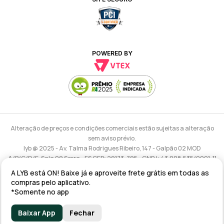
POWERED BY
Alteração de preços e condições comerciais estão sujeitas a alteração
sem aviso prévio.
lyb @ 2025 - Av. Talma Rodrigues Ribeiro, 147 - Galpão 02 MOD
A/B/C/D/E, Sala 09 Serra - ES CEP: 29173-795 - CNPJ: 43.008.535/0001-11
A LYB está ON! Baixe já e aproveite frete grátis em todas as
compras pelo aplicativo.
*Somente no app
Baixar App
Fechar