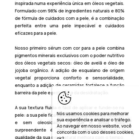
inspirada numa experiência única em óleos vegetais.
Formulado com 98% de ingredientes naturais e 80%
de fórmula de cuidados com a pele, é a combinação
perfeita entre uma pele impecável e cuidados
eficazes para a pele.
Nosso primeiro sérum com cor para a pele combina
pigmentos minerais exclusivos com o poder nutritivo
dos óleos vegetais secos: óleo de avelã e óleo de
jojoba orgânico. A adição de esqualano de origem
vegetal proporciona conforto e sensorialidade,
enquanto a adição de ceramidas fortalece a função
barreira da pele e protege-a da desidratação.
A sua textura fluida é fácil de aplicar e funde-se na
Nós usamos cookies para melhorar
pele: a sua pele fica iluminada, naturalmente radiante
sua experiência e analisar o tráfego.
e sem oleosidade. O que é ainda mais
Ao navegar em nosso website, você
surpreendente é que você descobrirá que a
concorda com o uso desses cookies,
qualidade da sua pele natural melhora com o tempo,
ok?