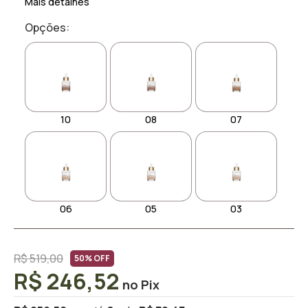
Mais detalhes
Opções:
10
08
07
06
05
03
R$ 519,00
50% OFF
R$ 246,52