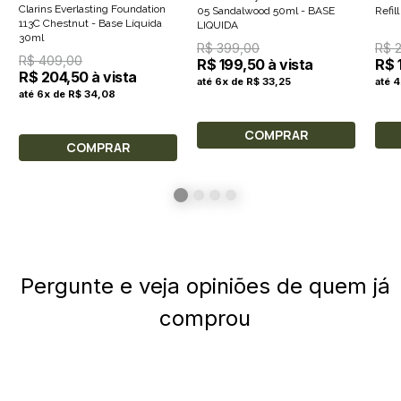
Clarins Everlasting Foundation
05 Sandalwood 50ml - BASE
Refil
113C Chestnut - Base Líquida
LIQUIDA
30ml
R$ 399,00
R$ 
R$ 409,00
R$ 199,50 à vista
R$ 
R$ 204,50 à vista
até 6x de R$ 33,25
até 
até 6x de R$ 34,08
COMPRAR
COMPRAR
Pergunte e veja opiniões de quem já
comprou