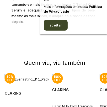
tornando-se mais flexível e luminosa. O Tinted Oleo
Mais informações em nossa
Política
Serum é adequado para todos os tipos de pele,
de Privacidade
mesmo as mais secas, e adapta-se a todos os tons
de pele.
aceitar
Quem viu, viu também
50%
50%
50
CLARINS
CLA
CLARINS
Clarins Milky Boost Foundation
Clari