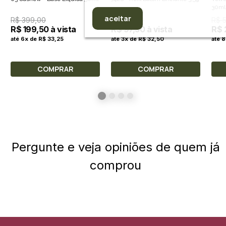
30ml
aceitar
R$ 399,00
R$ 195,00
R$ 
R$ 199,50 à vista
R$ 97,50 à vista
R$ 
até 6x de R$ 33,25
até 3x de R$ 32,50
até 8
COMPRAR
COMPRAR
Pergunte e veja opiniões de quem já
comprou