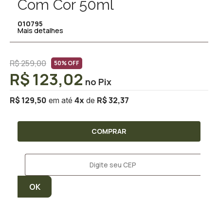
Com Cor 50ml
010795
Mais detalhes
R$ 259,00
50% OFF
R$ 123,02
R$ 129,50
R$ 32,37
4
x
COMPRAR