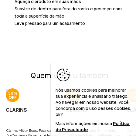
Aqueça o produto em suas mãos
Suavize de dentro para fora do rosto e pescoço com
toda a superfície da mão
Leve pressão para um acabamento
Quem viu, viu também
Nós usamos cookies para melhorar
50%
50%
50
sua experiência e analisar o tráfego.
Ao navegar em nosso website, você
concorda com o uso desses cookies,
CLARINS
CLARINS
CLA
ok?
Mais informações em nossa
Política
de Privacidade
Clarins Milky Boost Foundation
Clarins Joli Rouge Shine Refill
Clari
03 Cashew - Base Líquida 50ml
742S - Refil Batom Brilhante 3,5g
Velv