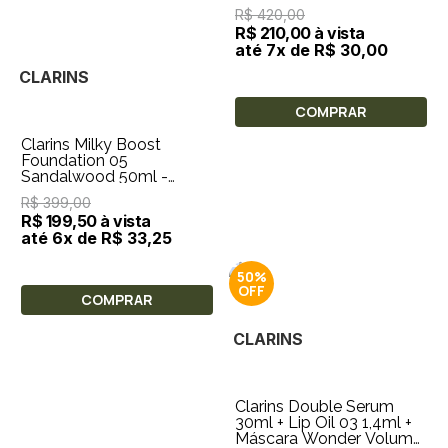
CORPORAL
R$ 420,00
REVITALIZANTE
R$ 210,00 à vista
até 7x de R$ 30,00
CLARINS
COMPRAR
Clarins Milky Boost
Foundation 05
Sandalwood 50ml -
BASE LIQUIDA
R$ 399,00
R$ 199,50 à vista
até 6x de R$ 33,25
50%
COMPRAR
CLARINS
Clarins Double Serum
30ml + Lip Oil 03 1,4ml +
Máscara Wonder Volume