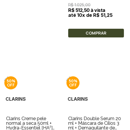
XXL 3ml + Amostra 0,9ml
R$ 1.025,00
+ Bolsa
R$ 512,50 à vista
até 10x de R$ 51,25
COMPRAR
50%
50%
CLARINS
CLARINS
Clarins Creme pele
Clarins Double Serum 20
normal a seca 50ml +
ml + Máscara de Cílios 3
Hydra-Essentiel [HA²]
ml + Demaquilante de