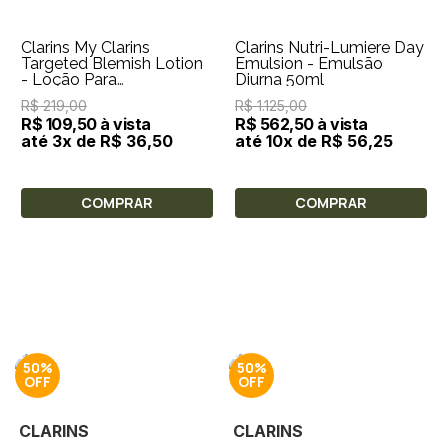
Clarins My Clarins
Clarins Nutri-Lumiere Day
Targeted Blemish Lotion
Emulsion - Emulsão
- Loção Para
Diurna 50ml
Imperfeições e Manchas
R$ 219,00
R$ 1.125,00
13ml
R$ 109,50 à vista
R$ 562,50 à vista
até 3x de R$ 36,50
até 10x de R$ 56,25
COMPRAR
COMPRAR
50%
50%
CLARINS
CLARINS