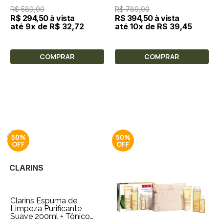
Plumping Night Care 15ml
Olhos 30 ml
R$ 589,00
R$ 789,00
+ SOS Primer
R$ 294,50 à vista
R$ 394,50 à vista
até 9x de R$ 32,72
até 10x de R$ 39,45
COMPRAR
COMPRAR
50%
50%
CLARINS
Clarins Espuma de
Limpeza Purificante
Suave 200ml + Tônico