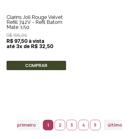
Clarins Joli Rouge Velvet
Refill 742V - Refil Batom
Mate 3,5g
R$ 195,00
R$ 97,50 à vista
até 3x de R$ 32,50
COMPRAR
primeiro
1
2
3
4
5
último