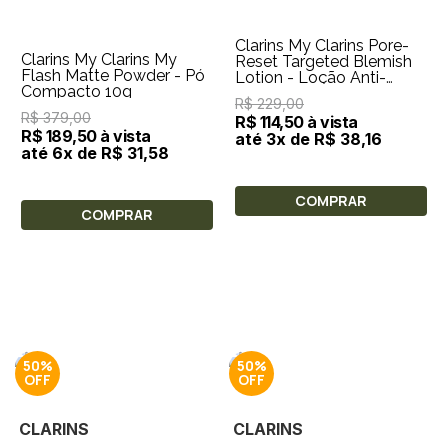
Clarins My Clarins Pore-
Clarins My Clarins My
Reset Targeted Blemish
Flash Matte Powder - Pó
Lotion - Loção Anti-
Compacto 10g
Imperfeições 13ml
R$ 229,00
R$ 379,00
R$ 114,50 à vista
R$ 189,50 à vista
até 3x de R$ 38,16
até 6x de R$ 31,58
COMPRAR
COMPRAR
50%
50%
CLARINS
CLARINS