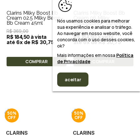
Clarins Milky Boost Bb
Clarins Milky Boost Bb
Cream 02.5 Milky Beige -
Cream 06 Milky
Nós usamos cookies para melhorar
Bb Cream 45ml
Cappuccino - Bb Cream
sua experiência e analisar o tráfego.
45ml
R$ 369,00
R$ 369,00
Ao navegar em nosso website, você
R$ 184,50 à vista
R$ 184,50 à vista
concorda com o uso desses cookies,
até 6x de R$ 30,75
até 6x de R$ 30,75
ok?
Mais informações em nossa
Política
COMPRAR
de Privacidade
COMPRAR
aceitar
50%
50%
CLARINS
CLARINS