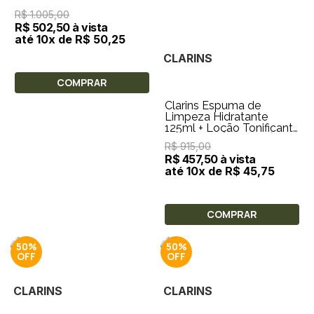
Purificante de 125 ml +
R$ 1.005,00
Leite de Limpeza
R$ 502,50 à vista
até 10x de R$ 50,25
CLARINS
COMPRAR
Clarins Espuma de
Limpeza Hidratante
125ml + Loção Tonificante
Hidratante 200ml + Óleo
R$ 915,00
de Limpeza
R$ 457,50 à vista
até 10x de R$ 45,75
COMPRAR
50%
50%
CLARINS
CLARINS