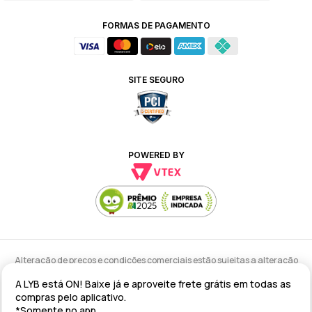
FORMAS DE PAGAMENTO
SITE SEGURO
POWERED BY
Alteração de preços e condições comerciais estão sujeitas a alteração
sem aviso prévio.
A LYB está ON! Baixe já e aproveite frete grátis em todas as
lyb @ 2025 - Av. Talma Rodrigues Ribeiro, 147 - Galpão 02 MOD
compras pelo aplicativo.
A/B/C/D/E, Sala 09 Serra - ES CEP: 29173-795 - CNPJ: 43.008.535/0001-11
*Somente no app