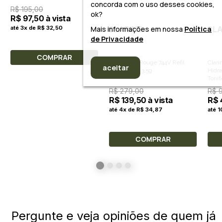
concorda com o uso desses cookies,
R$ 195,00
ok?
R$ 97,50 à vista
CLARINS
CLA
Mais informações em nossa
Política
até 3x de R$ 32,50
de Privacidade
COMPRAR
Clarins Joli Rouge 744V Refil
Clar
aceitar
Retail Reno 3,5g
Hidra
Tonif
Óleo
R$ 279,00
R$ 
R$ 139,50 à vista
R$ 
até 4x de R$ 34,87
até 
COMPRAR
Pergunte e veja opiniões de quem já