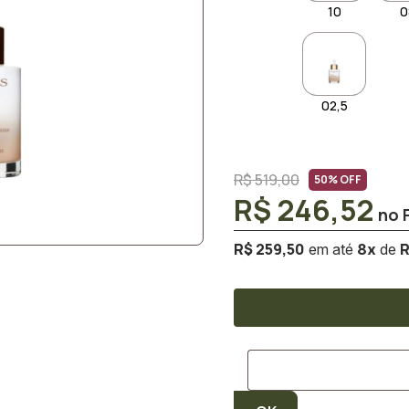
10
0
02,5
R$ 519,00
50% OFF
R$ 246,52
R$ 259,50
R
8
x