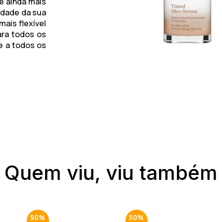
é ainda mais
idade da sua
ais flexível
ara todos os
e a todos os
Quem viu, viu também
50%
50%