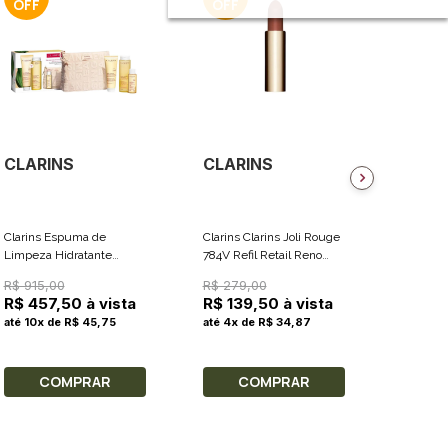
CLARINS
CLARINS
CLAR
Clarins Espuma de
Clarins Clarins Joli Rouge
Clarins 
Limpeza Hidratante
784V Refil Retail Reno
REFIL Re
125ml + Loção Tonificante
3,5g
R$ 915,00
R$ 279,00
R$ 279
Hidratante 200ml + Óleo
R$ 457,50 à vista
R$ 139,50 à vista
R$ 139
de Limpeza
até 10x de R$ 45,75
até 4x de R$ 34,87
até 4x 
COMPRAR
COMPRAR
C