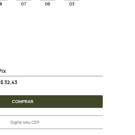
8
07
06
03
$ 32,43
COMPRAR