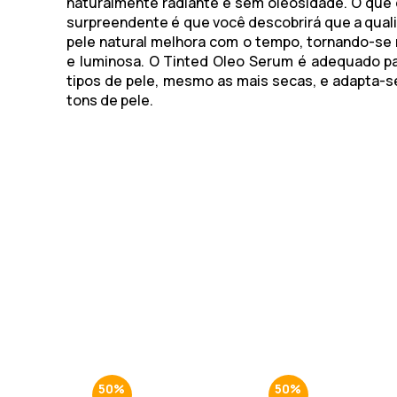
naturalmente radiante e sem oleosidade. O que 
surpreendente é que você descobrirá que a qual
pele natural melhora com o tempo, tornando-se m
e luminosa. O Tinted Oleo Serum é adequado p
tipos de pele, mesmo as mais secas, e adapta-s
tons de pele.
50%
50%