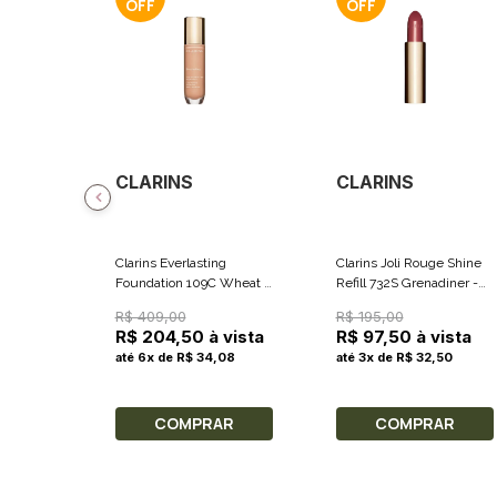
CLARINS
CLARINS
Clarins Everlasting
Clarins Joli Rouge Shine
Foundation 109C Wheat -
Refill 732S Grenadiner -
Base Líquida 30ml
Refil Batom Brilhante 3.5g
R$ 409,00
R$ 195,00
R$ 204,50 à vista
R$ 97,50 à vista
até 6x de R$ 34,08
até 3x de R$ 32,50
COMPRAR
COMPRAR