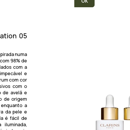
ation 05
spirada numa
o com 98% de
idados com a
 impecável e
érum com cor
sivos com o
o de avelã e
no de origem
, enquanto a
ra da pele e
a é fácil de
 iluminada,