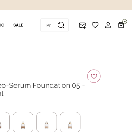
0
HO
SALE
leo-Serum Foundation 05 -
l