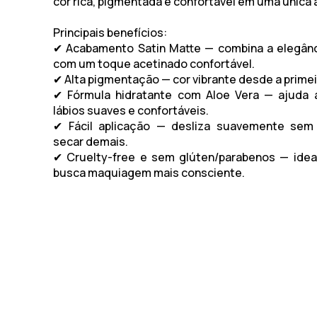
cor rica, pigmentada e confortável em uma única 
Principais benefícios:
✔ Acabamento Satin Matte — combina a elegânc
com um toque acetinado confortável.
✔ Alta pigmentação — cor vibrante desde a prime
✔ Fórmula hidratante com Aloe Vera — ajuda 
lábios suaves e confortáveis.
✔ Fácil aplicação — desliza suavemente sem 
secar demais.
✔ Cruelty-free e sem glúten/parabenos — idea
busca maquiagem mais consciente.