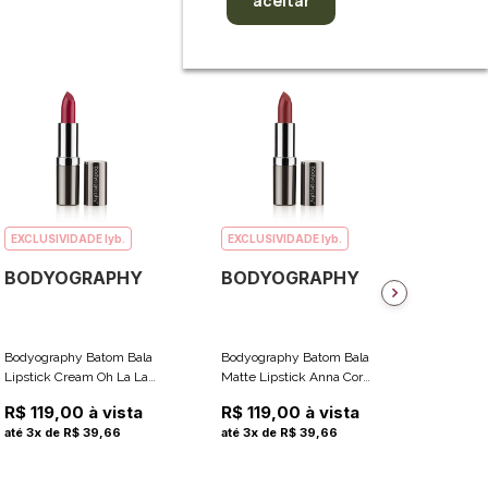
aceitar
EXCLUSIVIDADE lyb.
EXCLUSIVIDADE lyb.
EXCLUS
BODYOGRAPHY
BODYOGRAPHY
BODY
Bodyography Batom Bala
Bodyography Batom Bala
Bodyogr
Lipstick Cream Oh La La
Matte Lipstick Anna Cor
Líquido 
Cor Bright Berry Cream
Deep Red Satin Matte
Cor Peta
R$ 119,00 à vista
R$ 119,00 à vista
R$ 135
3.7g
3.7g
Fosco) 2
até 3x de R$ 39,66
até 3x de R$ 39,66
até 4x 