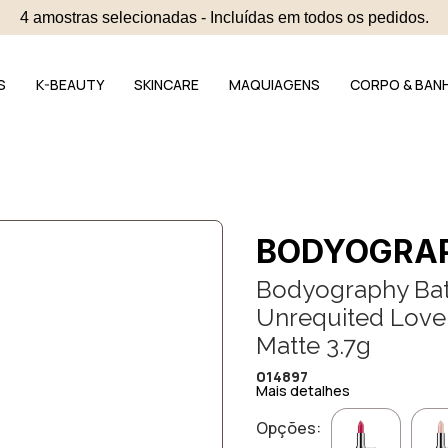
4 amostras selecionadas - Incluídas em todos os pedidos.
S
K-BEAUTY
SKINCARE
MAQUIAGENS
CORPO & BAN
BODYOGRA
Bodyography Bat
Unrequited Love 
Matte 3.7g
014897
Mais detalhes
Opções: