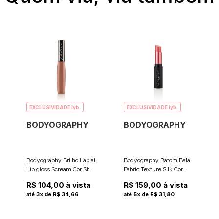
EXCLUSIVIDADE lyb.
EXCLUSIVIDADE lyb.
BODYOGRAPHY
BODYOGRAPHY
Bodyography Brilho Labial
Bodyography Batom Bala
Lip gloss Scream Cor Shy
Fabric Texture Silk Cor
(Nude Claro) 8.5g
Coral Peach (Pêssego
R$ 104,00 à vista
R$ 159,00 à vista
Coral) 4.5g
até 3x de R$ 34,66
até 5x de R$ 31,80