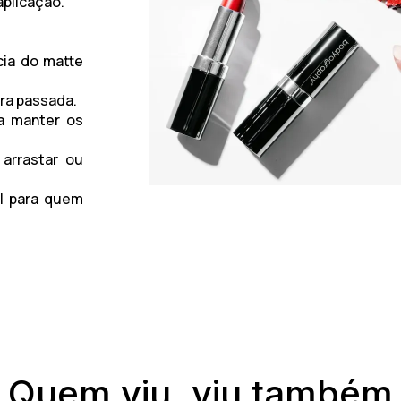
aplicação.
ia do matte
ira passada.
a manter os
arrastar ou
l para quem
Quem viu, viu também