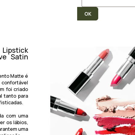
Lipstick
ve Satin
ento Matte é
 confortável
m foi criado
l tanto para
fisticadas.
ida com uma
er os lábios,
garantem uma