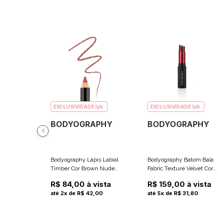
EXCLUSIVIDADE lyb.
EXCLUSIVIDADE lyb.
BODYOGRAPHY
BODYOGRAPHY
Bodyography Lápis Labial
Bodyography Batom Bala
Timber Cor Brown Nude
Fabric Texture Velvet Cor
(Marrom Nude)1.1g
Burgundy (Borgonha) 4.5g
R$ 84,00 à vista
R$ 159,00 à vista
até 2x de R$ 42,00
até 5x de R$ 31,80