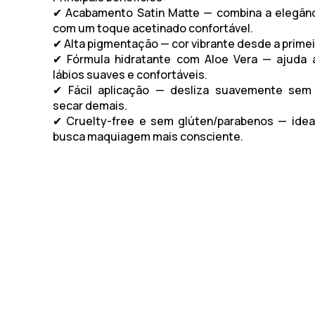
✔ Acabamento Satin Matte — combina a elegânc
com um toque acetinado confortável.
✔ Alta pigmentação — cor vibrante desde a prime
✔ Fórmula hidratante com Aloe Vera — ajuda 
lábios suaves e confortáveis.
✔ Fácil aplicação — desliza suavemente sem 
secar demais.
✔ Cruelty-free e sem glúten/parabenos — idea
busca maquiagem mais consciente.