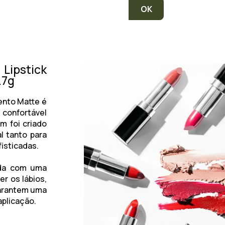
Lipstick
.7g
ento Matte é
 confortável
m foi criado
l tanto para
fisticadas.
ida com uma
er os lábios,
garantem uma
aplicação.