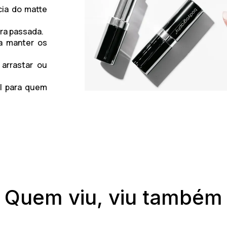
ia do matte
ira passada.
a manter os
arrastar ou
l para quem
Quem viu, viu também