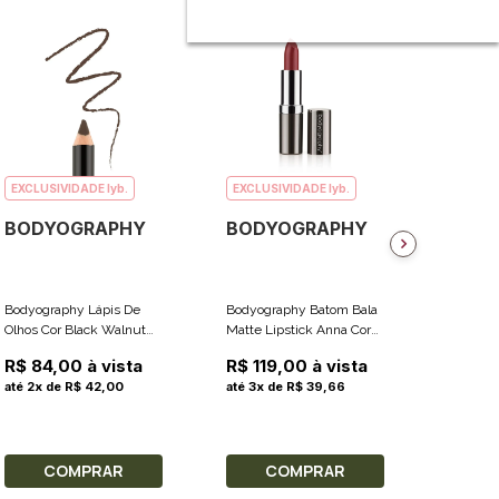
EXCLUSIVIDADE lyb.
EXCLUSIVIDADE lyb.
EXCLUS
BODYOGRAPHY
BODYOGRAPHY
BODY
Bodyography Lápis De
Bodyography Batom Bala
Bodyogr
Olhos Cor Black Walnut
Matte Lipstick Anna Cor
Cremosa
(Marrom Escuro) 1.5g
Deep Red Satin Matte
Stylist 
R$ 84,00 à vista
R$ 119,00 à vista
R$ 189
3.7g
Metálico
até 2x de R$ 42,00
até 3x de R$ 39,66
até 6x d
COMPRAR
COMPRAR
C