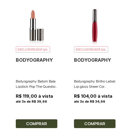
EXCLUSIVIDADE lyb.
EXCLUSIVIDADE lyb.
BODYOGRAPHY
BODYOGRAPHY
Bodyography Batom Bala
Bodyography Brilho Labial
Lipstick Pop The Question
Lip gloss Sheer Cor
Cor Light Nude Satin
Cherry Pop Red
R$ 119,00 à vista
R$ 104,00 à vista
Matte 3.7g
(Vermelho) 8.5g
até 3x de R$ 39,66
até 3x de R$ 34,66
COMPRAR
COMPRAR