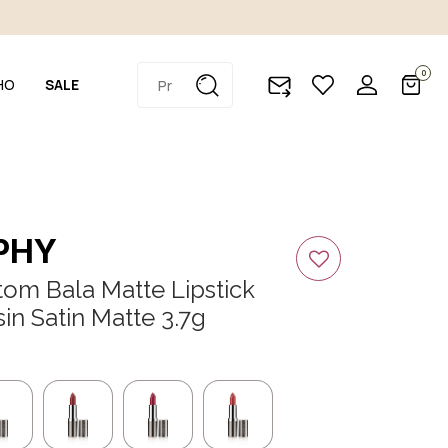
0
HO
SALE
PHY
om Bala Matte Lipstick
sin Satin Matte 3.7g