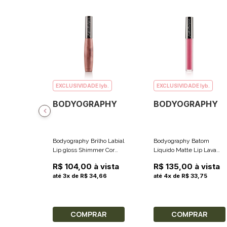
EXCLUSIVIDADE lyb.
EXCLUSIVIDADE lyb.
BODYOGRAPHY
BODYOGRAPHY
Bodyography Brilho Labial
Bodyography Batom
Lip gloss Shimmer Cor
Líquido Matte Lip Lava
Mirage (Rosa Dourado -
Cor Petal (Rosa Suave
R$ 104,00 à vista
R$ 135,00 à vista
Brilhante) 8.5g
Fosco) 2.4ml
até 3x de R$ 34,66
até 4x de R$ 33,75
COMPRAR
COMPRAR