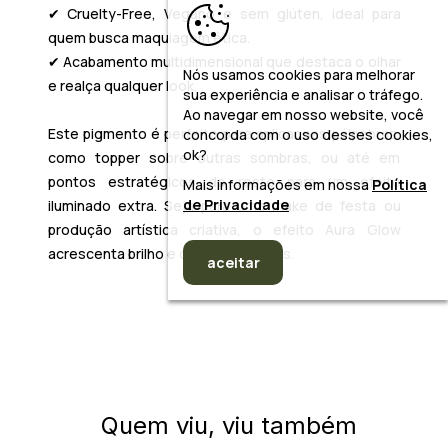
✔ Cruelty-Free, Vegano e sem glúten, ideal para
quem busca maquiagem ética.
✔ Acabamento multidimensional que destaca o olhar
Nós usamos cookies para melhorar
e realça qualquer look.
sua experiência e analisar o tráfego.
Ao navegar em nosso website, você
Este pigmento é perfeito para aplicar nas pálpebras,
concorda com o uso desses cookies,
ok?
como topper sobre outras sombras, ou até em
pontos estratégicos do rosto para um efeito
Mais informações em nossa
Política
de Privacidade
iluminado extra. Seja para uma make de festa ou
produção artística criativa, o efeito Aura Glow
acrescenta brilho e dimensão únicas.
aceitar
Quem viu, viu também