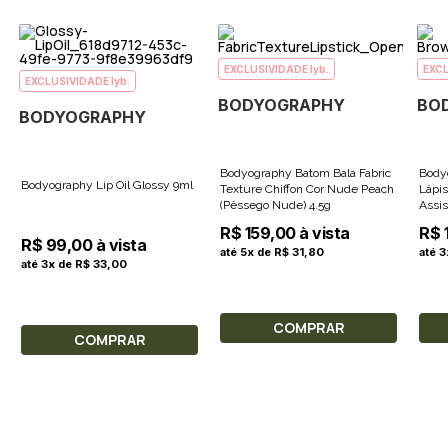
EXCLUSIVIDADE lyb.
EXCL
EXCLUSIVIDADE lyb.
BODYOGRAPHY
BO
BODYOGRAPHY
Bodyography Batom Bala Fabric
Body
Bodyography Lip Oil Glossy 9ml
Texture Chiffon Cor Nude Peach
Lápi
(Pêssego Nude) 4.5g
Assis
R$ 159,00 à vista
R$ 
R$ 99,00 à vista
até 5x de R$ 31,80
até 
até 3x de R$ 33,00
COMPRAR
COMPRAR