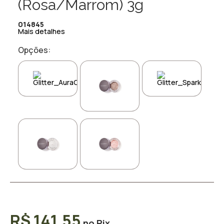
(Rosa/Marrom) 3g
014845
Mais detalhes
Opções:
R$ 141,55