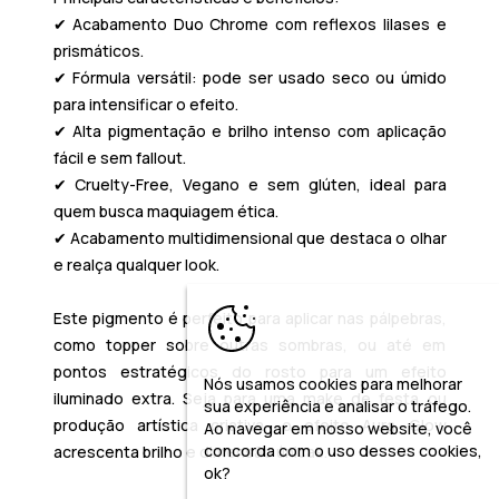
✔ Acabamento Duo Chrome com reflexos lilases e
prismáticos.
✔ Fórmula versátil: pode ser usado seco ou úmido
para intensificar o efeito.
✔ Alta pigmentação e brilho intenso com aplicação
fácil e sem fallout.
✔ Cruelty-Free, Vegano e sem glúten, ideal para
quem busca maquiagem ética.
✔ Acabamento multidimensional que destaca o olhar
e realça qualquer look.
Este pigmento é perfeito para aplicar nas pálpebras,
como topper sobre outras sombras, ou até em
pontos estratégicos do rosto para um efeito
Nós usamos cookies para melhorar
iluminado extra. Seja para uma make de festa ou
sua experiência e analisar o tráfego.
produção artística criativa, o efeito Aura Glow
Ao navegar em nosso website, você
concorda com o uso desses cookies,
acrescenta brilho e dimensão únicas.
ok?