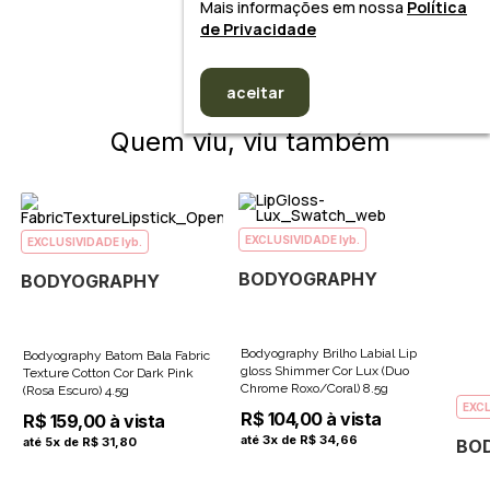
Mais informações em nossa
Política
de Privacidade
aceitar
Quem viu, viu também
EXCLUSIVIDADE lyb.
EXCLUSIVIDADE lyb.
BODYOGRAPHY
BODYOGRAPHY
Bodyography Brilho Labial Lip
Bodyography Batom Bala Fabric
gloss Shimmer Cor Lux (Duo
Texture Cotton Cor Dark Pink
Chrome Roxo/Coral) 8.5g
(Rosa Escuro) 4.5g
EXCL
R$ 104,00 à vista
R$ 159,00 à vista
até 3x de R$ 34,66
até 5x de R$ 31,80
BO