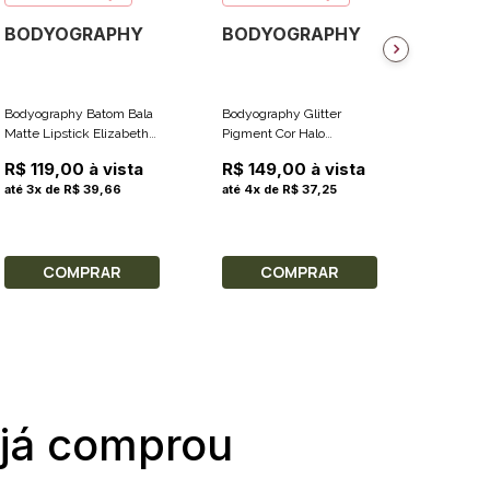
BODYOGRAPHY
BODYOGRAPHY
BODY
Bodyography Batom Bala
Bodyography Glitter
Bodyogr
Matte Lipstick Elizabeth
Pigment Cor Halo
Sobrance
Cor Raisin Satin Matte
(Diamante Prateado) 3g
Essentia
R$ 119,00 à vista
R$ 149,00 à vista
R$ 129
3.7g
até 3x de R$ 39,66
até 4x de R$ 37,25
até 4x 
COMPRAR
COMPRAR
C
 já comprou