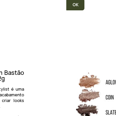
m Bastão
2g
ylist é uma
e acabamento
criar looks
.