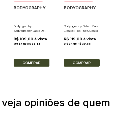
BODYOGRAPHY
BODYOGRAPHY
Bodyography
Bodyography Batom Bala
Bodyography Lápis De
Lipstick Pop The Question
Sobrancelhas Brow Assist
Cor Light Nude Satin
R$ 109,00 à vista
R$ 119,00 à vista
Cor Taupe 0.2g
Matte 3.7g
até 3x de R$ 36,33
até 3x de R$ 39,66
COMPRAR
COMPRAR
 veja opiniões de quem