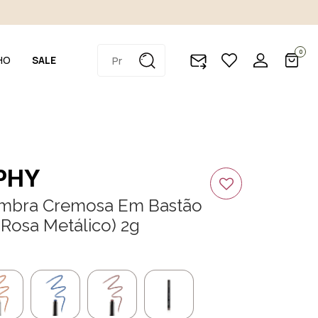
0
HO
SALE
PHY
mbra Cremosa Em Bastão
 (Rosa Metálico) 2g