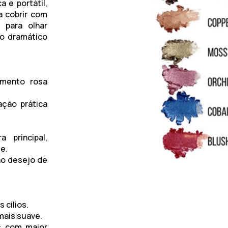
 e portátil,
a cobrir com
 para olhar
co dramático
amento rosa
ação prática
principal,
e.
ao desejo de
 cílios.
mais suave.
ks com maior