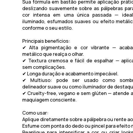
Sua fórmula em bastão permite aplicação prática
deslizando suavemente sobre as pálpebras par
cor intensa em uma única passada — ideal
iluminado, esfumados suaves ou efeito metáli
conforme o seu estilo.
Principais benefícios:
✔ Alta pigmentação e cor vibrante — acab
metálico que realça o olhar.
✔ Textura cremosa e fácil de espalhar — aplic
sem complicações.
✔ Longa duração e acabamento impecável.
✔ Multiuso: pode ser usado como sombra 
delineador suave ou como iluminador de destaqu
✔ Cruelty-free, vegano e sem glúten — atende 
maquiagem consciente.
Como usar:
Aplique diretamente sobre a pálpebra ou rente aos
Esfume com ponta do dedo ou pincel para efeito 
Reaplique para intensificar a cor ou criar loo