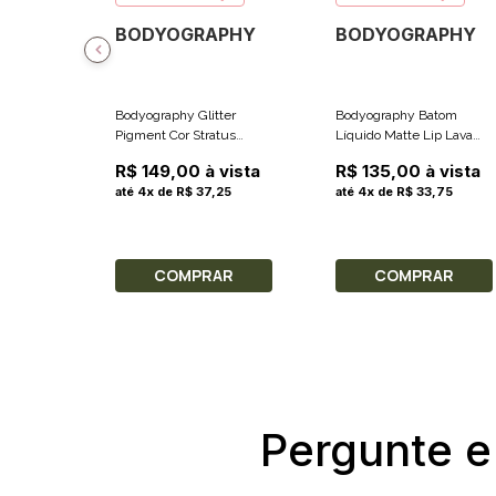
BODYOGRAPHY
BODYOGRAPHY
Bodyography Glitter
Bodyography Batom
Pigment Cor Stratus
Líquido Matte Lip Lava
(Champagne Pink) 3g
Cor Candy (Rosa Brilhante
R$ 149,00 à vista
R$ 135,00 à vista
Fosco) 2.4ml
até 4x de R$ 37,25
até 4x de R$ 33,75
COMPRAR
COMPRAR
Pergunte e