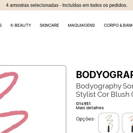
4 amostras selecionadas - Incluídas em todos os pedidos.
S
K-BEAUTY
SKINCARE
MAQUIAGENS
CORPO & BAN
BODYOGRA
Bodyography So
Stylist Cor Blush
014951
Mais detalhes
Opções: