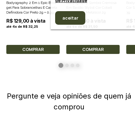
de Privacidade
Bodyography 2 Em 1 Epic Brow
Bodyography Sombra Cremosa
Body
gel Para Sobrancelhas E Caneta
Em Bastão Stylist Cor Cobalt
Cor S
Definidora Cor Preto 2g + 0.3g
(Azul Royal Metálico) 2g
3g
aceitar
R$ 129,00 à vista
R$ 189,00 à vista
R$ 
até 4x de R$ 32,25
até 6x de R$ 31,50
até 
COMPRAR
COMPRAR
Pergunte e veja opiniões de quem já
comprou