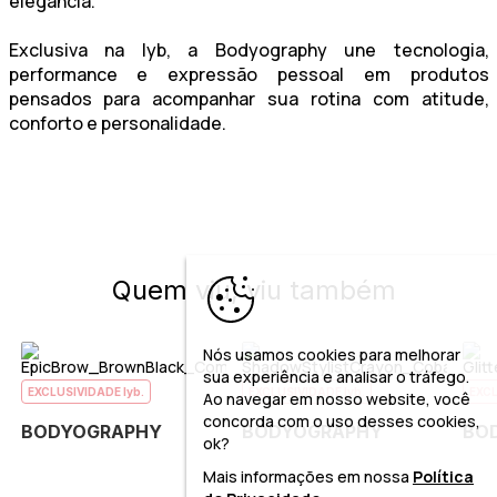
elegância.
Exclusiva na lyb, a Bodyography une tecnologia,
performance e expressão pessoal em produtos
pensados para acompanhar sua rotina com atitude,
conforto e personalidade.
Quem viu, viu também
Nós usamos cookies para melhorar
sua experiência e analisar o tráfego.
EXCLUSIVIDADE lyb.
EXCLUSIVIDADE lyb.
EXCL
Ao navegar em nosso website, você
concorda com o uso desses cookies,
BODYOGRAPHY
BODYOGRAPHY
BO
ok?
Mais informações em nossa
Política