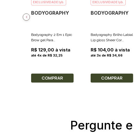
EXCLUSIVIDADE lyb.
EXCLUSIVIDADE lyb.
BODYOGRAPHY
BODYOGRAPHY
Bodyography 2 Em 1 Epic
Bodyography Brilho Labial
Brow gel Para
Lip gloss Sheer Cor
Sobrancelhas E Caneta
Cherry Pop Red
R$ 129,00 à vista
R$ 104,00 à vista
Definidora Cor Preto 2g +
(Vermelho) 8.5g
até 4x de R$ 32,25
até 3x de R$ 34,66
0.3g
COMPRAR
COMPRAR
Pergunte e