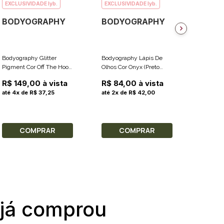
EXCLUSIVIDADE lyb.
EXCLUSIVIDADE lyb.
EXCLUS
BODYOGRAPHY
BODYOGRAPHY
BODY
Bodyography Glitter
Bodyography Lápis De
Bodyogra
Pigment Cor Off The Hook
Olhos Cor Onyx (Preto
Pigment 
(Marrom Metálico) 3g
Profundo) 1.5g
(Champa
R$ 149,00 à vista
R$ 84,00 à vista
R$ 149
até 4x de R$ 37,25
até 2x de R$ 42,00
até 4x 
COMPRAR
COMPRAR
C
 já comprou