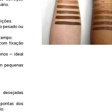
ário.
eições.
to pesado ou
 tempo.
com fixação
enos — ideal
em pequenas
s desejadas
 pontas dos
io.