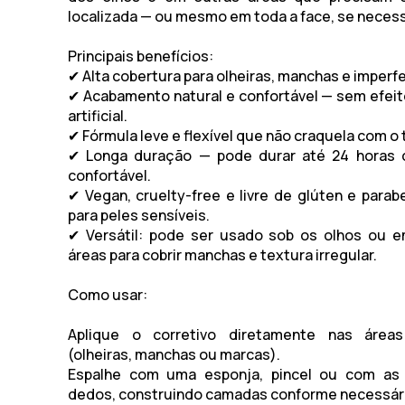
localizada — ou mesmo em toda a face, se necess
Principais benefícios:
✔ Alta cobertura para olheiras, manchas e imperf
✔ Acabamento natural e confortável — sem efei
artificial.
✔ Fórmula leve e flexível que não craquela com o
✔ Longa duração — pode durar até 24 horas 
confortável.
✔ Vegan, cruelty-free e livre de glúten e parab
para peles sensíveis.
✔ Versátil: pode ser usado sob os olhos ou 
áreas para cobrir manchas e textura irregular.
Como usar:
Aplique o corretivo diretamente nas área
(olheiras, manchas ou marcas).
Espalhe com uma esponja, pincel ou com as
dedos, construindo camadas conforme necessár