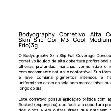
Bodyography Corretivo Alta C
Skin Slip Cor M3 Cool Medium
Frio)3g
O Bodyography Skin Slip Full Coverage Concea
corretivo líquido de alta cobertura profissional
olheiras profundas, manchas, vermelhidão e i
com acabamento natural e confortável. Sua fór
e leve combina pigmentos intensos e fle
uniformizam o tom da pele sem marcar linhas ou 
longo do dia.
Este corretivo possui aplicação prática com ap
flocked (esponjinha) que facilita a cobertura pr
dos olhos e em outras áreas que precisam 