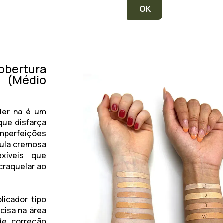
obertura
 (Médio
ler na é um
 que disfarça
mperfeições
mula cremosa
xíveis que
craquelar ao
licador tipo
ecisa na área
de correção