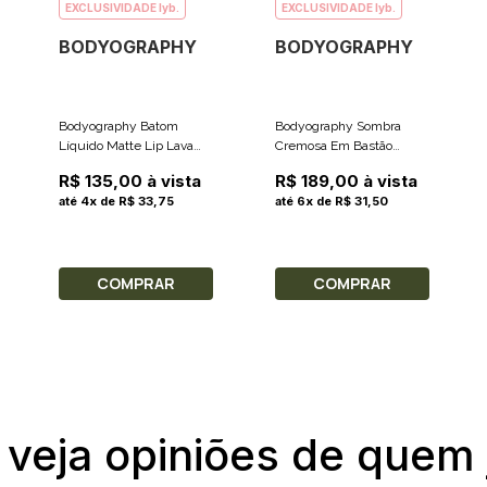
EXCLUSIVIDADE lyb.
EXCLUSIVIDADE lyb.
BODYOGRAPHY
BODYOGRAPHY
Bodyography Batom
Bodyography Sombra
Líquido Matte Lip Lava
Cremosa Em Bastão
Cor Candy (Rosa Brilhante
Stylist Cor Cobalt (Azul
R$ 135,00 à vista
R$ 189,00 à vista
Fosco) 2.4ml
Royal Metálico) 2g
até 4x de R$ 33,75
até 6x de R$ 31,50
COMPRAR
COMPRAR
 veja opiniões de quem