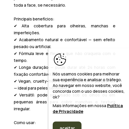
toda a face, se necessário.
Principais benefícios:
✔ Alta cobertura para olheiras, manchas e
imperfeições.
✔ Acabamento natural e confortável — sem efeito
pesado ou artificial.
✔ Fórmula leve e flexível que não craquela com o
tempo.
✔ Longa duração — pode durar até 24 horas com
Nós usamos cookies para melhorar
fixação confortável.
sua experiência e analisar o tráfego.
✔ Vegan, cruelty-free e livre de glúten e parabenos
Ao navegar em nosso website, você
— ideal para peles sensíveis.
concorda com o uso desses cookies,
✔ Versátil: pode ser usado sob os olhos ou em
ok?
pequenas áreas para cobrir manchas e textura
Mais informações em nossa
Política
irregular.
de Privacidade
Como usar:
aceitar