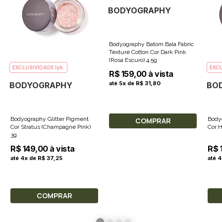
BODYOGRAPHY
Bodyography Batom Bala Fabric
Texture Cotton Cor Dark Pink
(Rosa Escuro) 4.5g
EXCLUSIVIDADE lyb.
EXCL
R$ 159,00 à vista
até 5x de R$ 31,80
BODYOGRAPHY
BO
Bodyography Glitter Pigment
Body
COMPRAR
Cor Stratus (Champagne Pink)
Cor H
3g
R$ 149,00 à vista
R$ 
até 4x de R$ 37,25
até 
COMPRAR