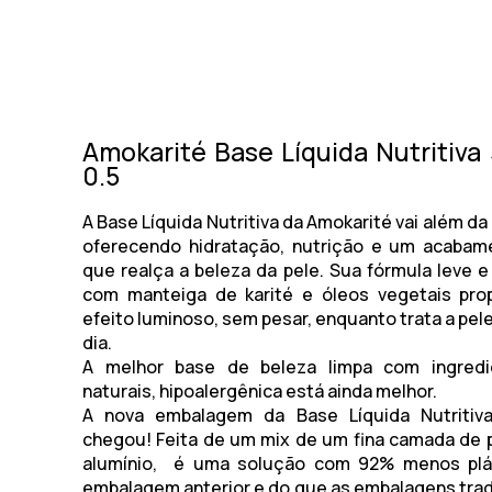
Amokarité Base Líquida Nutritiva
0.5
A
Base Líquida Nutritiva da Amokarité
vai além d
oferecendo hidratação, nutrição e um acabame
que realça a beleza da pele. Sua fórmula leve e
com manteiga de karité e óleos vegetais pro
efeito luminoso, sem pesar, enquanto trata a pel
dia.
A melhor base de beleza limpa com
ingred
naturais,
hipoalergênica está ainda melhor.
A nova embalagem da Base Líquida Nutritiva
chegou! Feita de um mix de um fina camada de 
alumínio, é uma solução com 92% menos plá
embalagem anterior e do que as embalagens trad