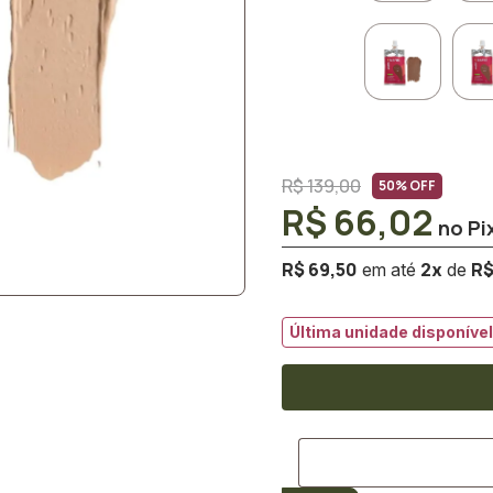
R$ 139,00
50% OFF
R$ 66,02
R$ 69,50
R$
2
x
Última unidade disponível