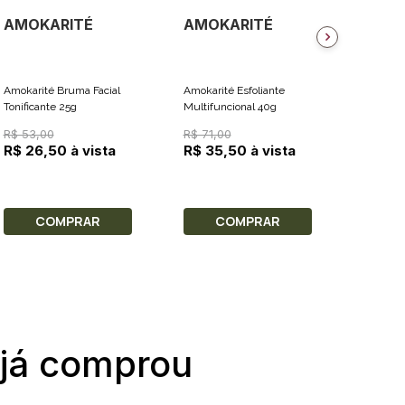
AMOKARITÉ
AMOKARITÉ
AMOK
Amokarité Bruma Facial
Amokarité Esfoliante
Amokari
Tonificante 25g
Multifuncional 40g
Multifun
Pecan 5
R$ 53,00
R$ 71,00
R$ 39,
R$ 26,50 à vista
R$ 35,50 à vista
R$ 19,
COMPRAR
COMPRAR
C
 já comprou