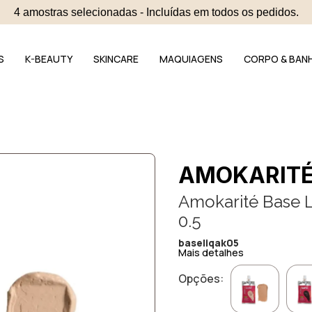
4 amostras selecionadas - Incluídas em todos os pedidos.
S
K-BEAUTY
SKINCARE
MAQUIAGENS
CORPO & BAN
AMOKARIT
Amokarité Base L
0.5
baseliqak05
Mais detalhes
Opções: