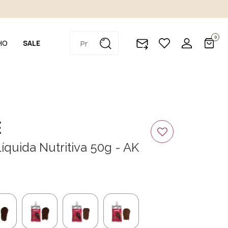
0
HO
SALE
É
íquida Nutritiva 50g - AK