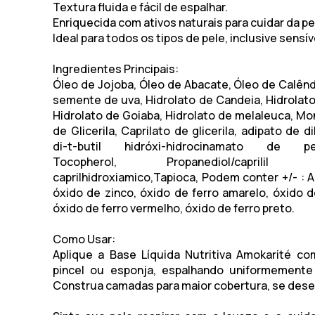
Textura fluida e fácil de espalhar.
Enriquecida com ativos naturais para cuidar da pe
Ideal para todos os tipos de pele, inclusive sensív
Ingredientes Principais:
Óleo de Jojoba, Óleo de Abacate, Óleo de Calênd
semente de uva, Hidrolato de Candeia, Hidrolato
Hidrolato de Goiaba, Hidrolato de melaleuca, M
de Glicerila, Caprilato de glicerila, adipato de di
di-t-butil hidróxi-hidrocinamato de penta
Tocopherol, Propanediol/caprilil gli
caprilhidroxiamico,Tapioca, Podem conter +/- : A
óxido de zinco, óxido de ferro amarelo, óxido de
óxido de ferro vermelho, óxido de ferro preto.
Como Usar:
Aplique a
Base Líquida Nutritiva Amokarité
com
pincel ou esponja, espalhando uniformemente 
Construa camadas para maior cobertura, se desej