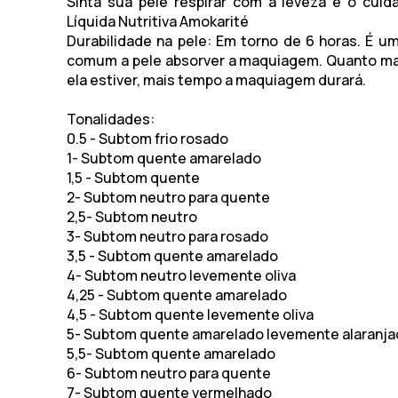
Sinta sua pele respirar com a leveza e o cui
Líquida Nutritiva Amokarité
Durabilidade na pele:
Em torno de 6 horas. É u
comum a pele absorver a maquiagem. Quanto ma
ela estiver, mais tempo a maquiagem durará.
Tonalidades:
0.5 - Subtom frio rosado
1- Subtom quente amarelado
1,5 - Subtom quente
2- Subtom neutro para quente
2,5- Subtom neutro
3- Subtom neutro para rosado
3,5 - Subtom quente amarelado
4- Subtom neutro levemente oliva
4,25 - Subtom quente amarelado
4,5 - Subtom quente levemente oliva
5- Subtom quente amarelado levemente alaranj
5,5- Subtom quente amarelado
6- Subtom neutro para quente
7- Subtom quente vermelhado