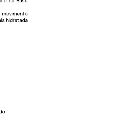
dado da
Base
m movimento
is hidratada
ado