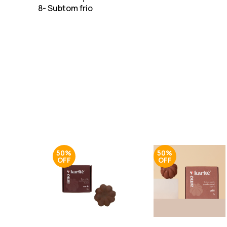
8- Subtom frio
50%
50%