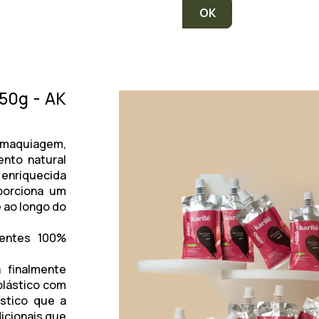
 50g - AK
a maquiagem,
nto natural
 enriquecida
porciona um
e ao longo do
ientes 100%
 finalmente
plástico com
stico que a
icionais que