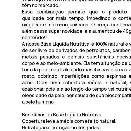
têm no mercado!
Essa combinação permite que o produto 
qualidade por mais tempo, impedindo o conta
oxigênio e micro-organismos. O preço continu
além dessa super novidade, ela aumentou de 40g
conteúdo!!
A
nossa Base Líquida Nutritiva é 100% natural e
de ser livre de derivados de petrolatos, paraben
metais pesados e demais substâncias nociv
corpo e ao meio-ambiente. Ela tem a função de u
tom da pele, neutralizando manchinhas e áreas 
rosto, cobrindo imperfeições como espinhas 
acne. Com uma cobertura média e natural, 
apaixonar, pois ela ao longo do tempo vai nutrir e
oleosidade da pele, por causa de sua biocompati
a pele humana.
Benefícios da Base Líquida Nutritiva:
Cobertura leve a média com efeito natural.
Hidratação e nutrição prolongadas.