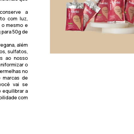
conserve a
to com luz,
a o mesmo e
 para 50g de
 vegana
, além
os, sulfatos,
as ao nosso
niformizar o
vermelhas no
e marcas de
você vai se
 equilibrar a
bilidade com