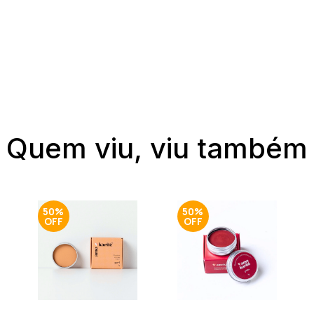
Quem viu, viu também
50%
50%