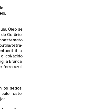
le.
eis.
ula, Óleo de
 de Gerânio,
onoestearato
butila/tetra-
eritritila,
col/ácido
rgila Branca,
 ferro azul,
 os dedos,
pelo rosto.
ar.