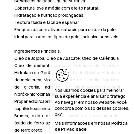
Benefícios da Base Líquida Nutritiva:
Cobertura leve a média com efeito natural.
Hidratação e nutrição prolongadas.
Textura fluida e fácil de espalhar.
Enriquecida com ativos naturais para cuidar da pele.
Ideal para todos os tipos de pele, inclusive sensíveis.
Ingredientes Principais:
Óleo de Jojoba, Óleo de Abacate, Óleo de Calêndula,
Óleo de semente de uva, Hidrolato de Candeia,
Hidrolato de Gerânio, Hidrolato de Goiaba, Hidrolato
de melaleuca, Monoestearato de Glicerila, Caprilato
de glicerila, adipato de dibutila/tetra-di-t-butil
Nós usamos cookies para melhorar
hidróxi-hidrocinamato de pentaeritritila, Tocopherol,
sua experiência e analisar o tráfego.
Propanediol/caprilil glicol/ácido
Ao navegar em nosso website, você
concorda com o uso desses cookies,
caprilhidroxiamico,Tapioca, Podem conter +/- : Argila
ok?
Branca, óxido de zinco, óxido de ferro amarelo,
óxido de ferro azul, óxido de ferro vermelho, óxido
Mais informações em nossa
Política
de Privacidade
de ferro preto.