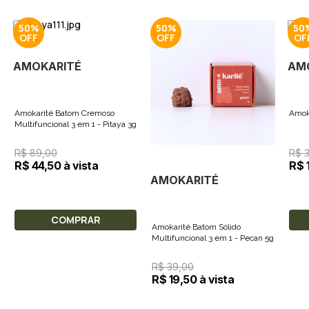
50%
50%
50
AMOKARITÉ
AM
Amokarité Batom Cremoso
Amok
Multifuncional 3 em 1 - Pitaya 3g
R$ 89,00
R$ 3
R$ 44,50 à vista
R$ 1
AMOKARITÉ
COMPRAR
Amokarité Batom Sólido
Multifuncional 3 em 1 - Pecan 5g
R$ 39,00
R$ 19,50 à vista