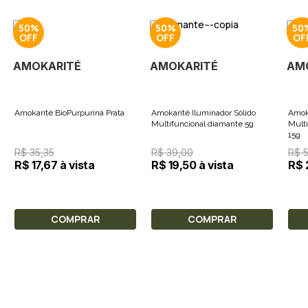
50%
50%
50
AMOKARITÉ
AMOKARITÉ
AM
Amokarité BioPurpurina Prata
Amokarité Iluminador Sólido
Amoka
Multifuncional diamante 5g
Multi
15g
R$ 35,35
R$ 39,00
R$ 
R$ 17,67 à vista
R$ 19,50 à vista
R$ 
COMPRAR
COMPRAR