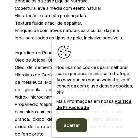
Benefícios da Base Líquida Nutritiva:
Cobertura leve a média com efeito natural.
Hidratação e nutrição prolongadas.
Textura fluida e fácil de espalhar.
Enriquecida com ativos naturais para cuidar da pele.
Ideal para todos os tipos de pele, inclusive sensíveis.
Ingredientes Principais:
Óleo de Jojoba, Óleo de Abacate, Óleo de Calêndula,
Óleo de semente de uva, Hidrolato de Candeia,
Nós usamos cookies para melhorar
sua experiência e analisar o tráfego.
Hidrolato de Gerânio, Hidrolato de Goiaba, Hidrolato
Ao navegar em nosso website, você
de melaleuca, Monoestearato de Glicerila, Caprilato
concorda com o uso desses cookies,
de glicerila, adipato de dibutila/tetra-di-t-butil
ok?
hidróxi-hidrocinamato de pentaeritritila, Tocopherol,
Mais informações em nossa
Política
Propanediol/caprilil glicol/ácido
de Privacidade
caprilhidroxiamico,Tapioca, Podem conter +/- : Argila
Branca, óxido de zinco, óxido de ferro amarelo,
aceitar
óxido de ferro azul, óxido de ferro vermelho, óxido
de ferro preto.