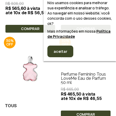
Nós usamos cookies para melhorar
R$ 808,00
R$ 748,00
sua experiência e analisar o tráfego.
R$ 565,60 à vista
R$ 523,60 à vista
até 10x de R$ 56,56
até 10x de R$ 52,36
Ao navegar em nosso website, você
concorda com o uso desses cookies,
ok?
COMPRAR
COMPRAR
Mais informações em nossa
Política
de Privacidade
30%
30%
aceitar
TOUS
Perfume Feminino Tous
LoveMe Eau de Parfum
50 ml
R$ 665,00
R$ 465,50 à vista
até 10x de R$ 46,55
TOUS
COMPRAR