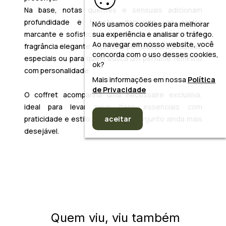
Na base, notas quentes e sensuais adicionam
profundidade e fixação, deixando um rastro
Nós usamos cookies para melhorar
sua experiência e analisar o tráfego.
marcante e sofisticado na pele. O resultado é uma
Ao navegar em nosso website, você
fragrância elegante, intensa e perfeita para ocasiões
concorda com o uso desses cookies,
especiais ou para quem busca um perfume feminino
ok?
com personalidade.
Mais informações em nossa
Política
de Privacidade
O coffret acompanha uma nécessaire exclusiva,
ideal para levar seus itens essenciais com
aceitar
praticidade e estilo, tornando o conjunto ainda mais
desejável.
Quem viu, viu também