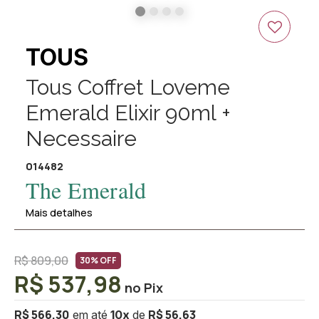
30%
OFF
TOUS
Tous Coffret Loveme
Emerald Elixir 90ml +
Necessaire
014482
The Emerald
Mais detalhes
R$ 809,00
30% OFF
R$ 537,98
R$ 566,30
R$ 56,63
10
x