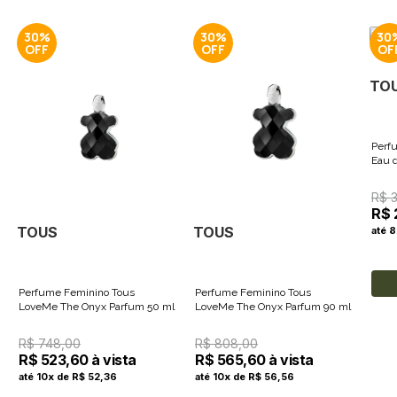
30%
30%
30
TO
Perf
Eau d
R$ 
R$ 
TOUS
TOUS
até 8
Perfume Feminino Tous
Perfume Feminino Tous
LoveMe The Onyx Parfum 50 ml
LoveMe The Onyx Parfum 90 ml
R$ 748,00
R$ 808,00
R$ 523,60 à vista
R$ 565,60 à vista
até 10x de R$ 52,36
até 10x de R$ 56,56