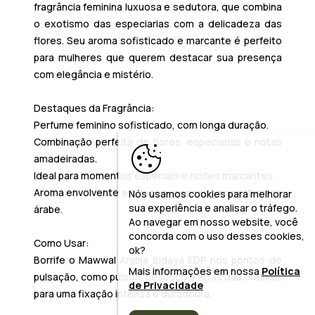
fragrância feminina luxuosa e sedutora, que combina
o exotismo das especiarias com a delicadeza das
flores. Seu aroma sofisticado e marcante é perfeito
para mulheres que querem destacar sua presença
com elegância e mistério.
Destaques da Fragrância:
Perfume feminino sofisticado, com longa duração.
Combinação perfeita de flores, especiarias e notas
amadeiradas.
Ideal para momentos especiais e noites marcantes.
Aroma envolvente e luxuoso, inspirado na perfumaria
Nós usamos cookies para melhorar
sua experiência e analisar o tráfego.
árabe.
Ao navegar em nosso website, você
concorda com o uso desses cookies,
Como Usar:
ok?
Borrife o
Mawwal Arabia Bidaya EDP
nos pontos de
Mais informações em nossa
Política
pulsação, como pulsos, pescoço e atrás das orelhas,
de Privacidade
para uma fixação intensa e duradoura.