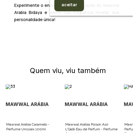
aceitar
Experimente o encanto e a sofisticação do
Mawwal
Arabia Bidaya
e deixe sua fragrância revelar sua
personalidade única!
Quem viu, viu também
MAWWAL ARÁBIA
MAWWAL ARÁBIA
MA
Mawwal Arábia Caramelo -
Mawwal Arábia Poison Asir
Maww
Perfume Unissex 100ml
L'Qalb Eau de Parfum - Perfume
Parf