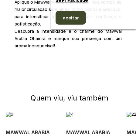
de Privacidade
Aplique o
Mawwal Arabia Ghamra EDP
nos pontos de
maior circulação sanguínea, como pulsos e pescoço,
para intensificar a fixação e exalar confiança e
aceitar
sofisticação.
Descubra a intensidade e o charme do
Mawwal
Arabia Ghamra
e marque sua presença com um
aroma inesquecível!
Quem viu, viu também
MAWWAL ARÁBIA
MAWWAL ARÁBIA
MA