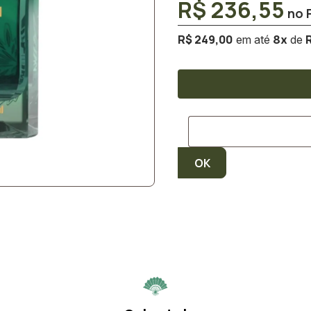
R$ 236,55
R$ 249,00
R
8
x