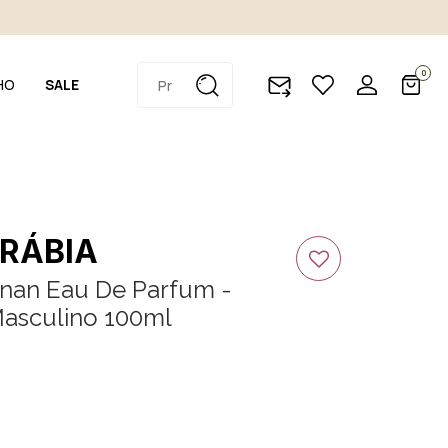
0
HO
SALE
RÁBIA
inan Eau De Parfum -
asculino 100ml