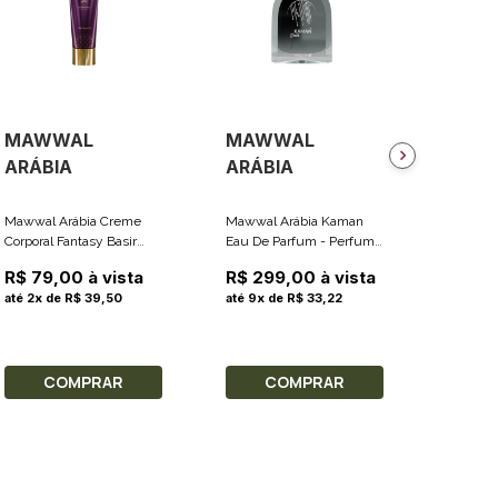
MAWWAL
MAWWAL
MAW
ARÁBIA
ARÁBIA
ARÁB
Mawwal Arábia Creme
Mawwal Arábia Kaman
Mawwal 
Corporal Fantasy Basir
Eau De Parfum - Perfume
Corporal Universe Sam
200ml
Árabe Feminino 100ml
200ml
R$ 79,00 à vista
R$ 299,00 à vista
R$ 79
até 2x de R$ 39,50
até 9x de R$ 33,22
até 2x 
COMPRAR
COMPRAR
C