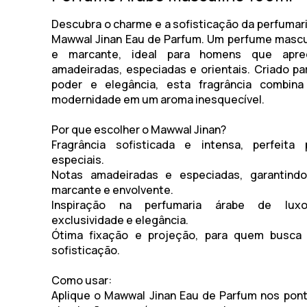
Descubra o charme e a sofisticação da perfumar
Mawwal Jinan Eau de Parfum
. Um perfume mascu
e marcante, ideal para homens que apr
amadeiradas, especiadas e orientais
. Criado pa
poder e elegância, esta fragrância combina
modernidade em um aroma inesquecível.
Por que escolher o Mawwal Jinan?
Fragrância sofisticada e intensa
, perfeita 
especiais.
Notas amadeiradas e especiadas
, garantin
marcante e envolvente.
Inspiração na perfumaria árabe de lux
exclusividade e elegância.
Ótima fixação e projeção
, para quem busca
sofisticação.
Como usar:
Aplique o
Mawwal Jinan Eau de Parfum
nos pont