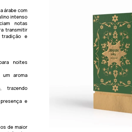
ia árabe com
lino intenso
eciam
notas
ra transmitir
 tradição e
para noites
do um aroma
o
, trazendo
 presença e
os de maior