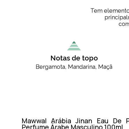
Tem elementos
principa
com
Notas de topo
Bergamota, Mandarina, Maçã
Mawwal Arábia Jinan Eau De P
Perfume Árabe Masculino 100ml