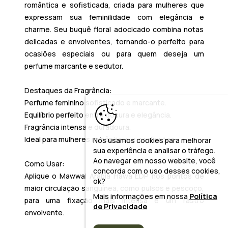
romântica e sofisticada, criada para mulheres que
expressam sua feminilidade com elegância e
charme. Seu buquê floral adocicado combina notas
delicadas e envolventes, tornando-o perfeito para
ocasiões especiais ou para quem deseja um
perfume marcante e sedutor.
Destaques da Fragrância:
Perfume feminino sofisticado e marcante.
Equilíbrio perfeito entre doçura e elegância.
Fragrância intensa e duradoura.
Ideal para mulheres românticas e confiantes.
Nós usamos cookies para melhorar
sua experiência e analisar o tráfego.
Ao navegar em nosso website, você
Como Usar:
concorda com o uso desses cookies,
Aplique o
Mawwal Arabia Hawa EDP
nos pontos de
ok?
maior circulação sanguínea, como pulsos e pescoço,
Mais informações em nossa
Política
para uma fixação mais intensa e um rastro
de Privacidade
envolvente.