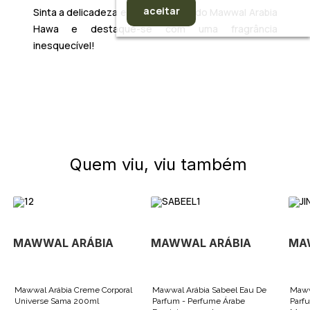
aceitar
Sinta a delicadeza e o romantismo do
Mawwal Arabia
Hawa
e destaque-se com uma fragrância
inesquecível!
Quem viu, viu também
MAWWAL ARÁBIA
MAWWAL ARÁBIA
MA
Mawwal Arábia Creme Corporal
Mawwal Arábia Sabeel Eau De
Maww
Universe Sama 200ml
Parfum - Perfume Árabe
Parf