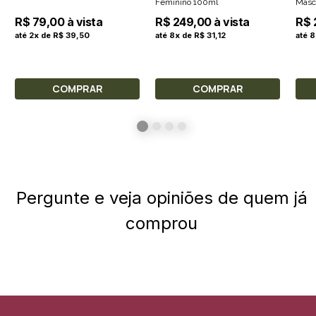
Feminino 100ml
Masc
R$ 79,00 à vista
R$ 249,00 à vista
R$ 
até 2x de R$ 39,50
até 8x de R$ 31,12
até 8
COMPRAR
COMPRAR
Pergunte e veja opiniões de quem já
comprou