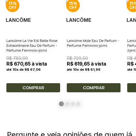
15%
15%
15
LANCÔME
LANCÔME
LA
Lancôme La Vie Est Belle Rose
Lancôme Idole Eau De Parfum -
Lanc
Extraordinaire Eau De Parfum -
Perfume Feminino 50ml
Parf
Perfume Feminino 50ml
25ml
R$ 789,00
R$ 729,00
R$ 
R$ 670,65 à vista
R$ 619,65 à vista
R$ 
até 10x de R$ 67,06
até 10x de R$ 61,96
até 1
COMPRAR
COMPRAR
Pergunte e veja opiniões de quem já