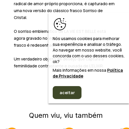
radical de amor-próprio proporciona, é capturado em
uma nova versão do clássico frasco Sorriso de
Cristal.
O sorriso emblemático de
LA VIE EST BELLE
está
agora gravado no vidro enquanto a silhueta do
Nós usamos cookies para melhorar
sua experiência e analisar o tráfego.
frasco é redesenhada em linhas gráficas e refinadas.
Ao navegar em nosso website, você
concorda com o uso desses cookies,
Um verdadeiro objeto de desejo que captura a
ok?
feminilidade contrastante e ousada de
L'ELIXIR
.
Mais informações em nossa
Política
de Privacidade
aceitar
Quem viu, viu também