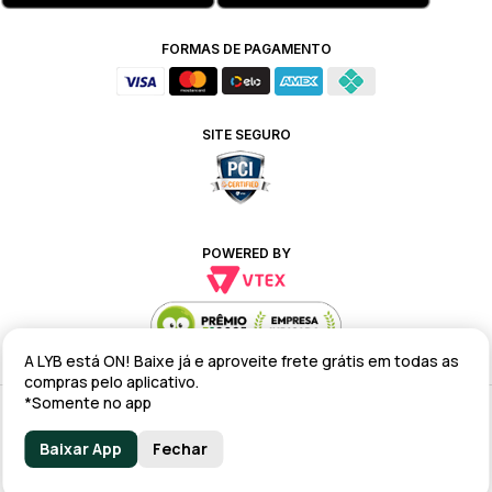
FORMAS DE PAGAMENTO
SITE SEGURO
POWERED BY
A LYB está ON! Baixe já e aproveite frete grátis em todas as
compras pelo aplicativo.
*Somente no app
Alteração de preços e condições comerciais estão sujeitas a alteração
sem aviso prévio.
Baixar App
Fechar
lyb @ 2025 - Av. Talma Rodrigues Ribeiro, 147 - Galpão 02 MOD
A/B/C/D/E, Sala 09 Serra - ES CEP: 29173-795 - CNPJ: 43.008.535/0001-11