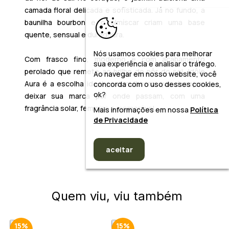
camada floral delicada e sofisticada. Já no fundo, a
baunilha bourbon e o almíscar criam uma base
quente, sensual e duradoura.
Nós usamos cookies para melhorar
Com frasco fino, moderno e com acabamento
sua experiência e analisar o tráfego.
perolado que remete ao brilho do pôr do sol, Idôle
Ao navegar em nosso website, você
Aura é a escolha ideal para mulheres que desejam
concorda com o uso desses cookies,
ok?
deixar sua marca por onde passam, com uma
fragrância solar, feminina e memorável.
Mais informações em nossa
Política
de Privacidade
aceitar
Quem viu, viu também
15%
15%