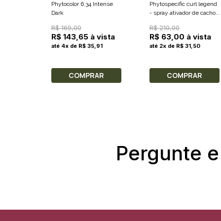
Phytocolor 6.34 Intense
Phytospecific curl legend
Dark
- spray ativador de cachos
150ml
R$ 169,00
R$ 210,00
R$ 143,65 à vista
R$ 63,00 à vista
até 4x de R$ 35,91
até 2x de R$ 31,50
COMPRAR
COMPRAR
Pergunte e