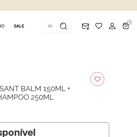
0
HO
SALE
SANT BALM 150ML +
HAMPOO 250ML