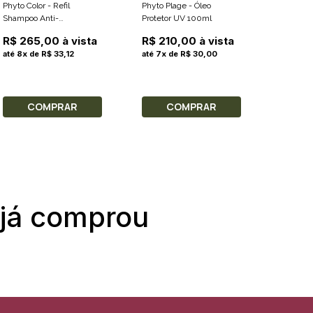
Phyto Color - Refil
Phyto Plage - Óleo
Phytopro
Shampoo Anti-
Protetor UV 100ml
Fixador
Desbotamento 750ml
R$ 169
R$ 265,00 à vista
R$ 210,00 à vista
R$ 118
até 8x de R$ 33,12
até 7x de R$ 30,00
até 3x 
COMPRAR
COMPRAR
C
 já comprou