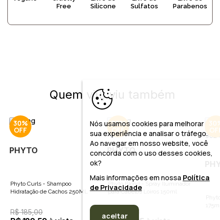
Free
Silicone
Sulfatos
Parabenos
Quem viu, viu também
30%
25%
30
Nós usamos cookies para melhorar
sua experiência e analisar o tráfego.
Ao navegar em nosso website, você
PHYTO
PHYTO
concorda com o uso desses cookies,
ok?
PH
Mais informações em nossa
Política
Phyto Curls - Shampoo
Phyto Blond - Spray Iluminador
de Privacidade
Hidratação de Cachos 250ML
para Cabelos Loiros 150ml
Phyto
175m
R$ 185,00
R$ 195,00
aceitar