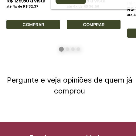
R$ 129,50 à vista
R$ 146,25 à vista
R$ 
até 4x de R$ 32,37
até 4x de R$ 36,56
R$ 
até 4
COMPRAR
COMPRAR
Pergunte e veja opiniões de quem já
comprou