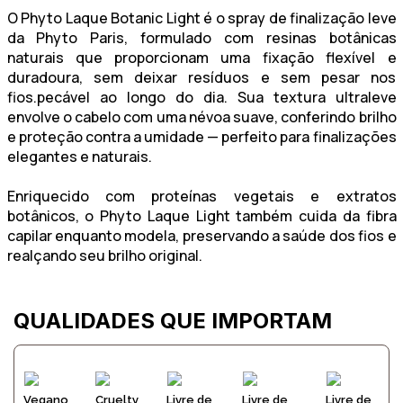
O
Phyto Laque Botanic Light
é o spray de finalização leve
da
Phyto Paris
, formulado com
resinas botânicas
naturais
que proporcionam uma fixação flexível e
duradoura, sem deixar resíduos e sem pesar nos
fios.pecável ao longo do dia. Sua textura ultraleve
envolve o cabelo com uma névoa suave, conferindo brilho
e proteção contra a umidade — perfeito para finalizações
elegantes e naturais.
Enriquecido com
proteínas vegetais
e
extratos
botânicos
, o Phyto Laque Light também cuida da fibra
capilar enquanto modela, preservando a saúde dos fios e
realçando seu brilho original.
QUALIDADES QUE IMPORTAM
Vegano
Cruelty
Livre de
Livre de
Livre de