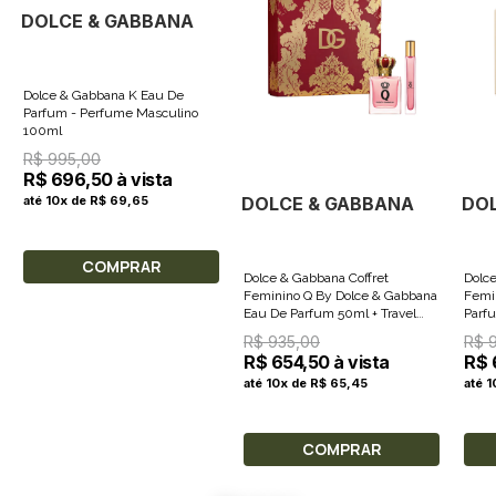
DOLCE & GABBANA
Dolce & Gabbana K Eau De
Parfum - Perfume Masculino
100ml
R$ 995,00
R$ 696,50 à vista
DOLCE & GABBANA
DO
até 10x de R$ 69,65
COMPRAR
Dolce & Gabbana Coffret
Dolce
Feminino Q By Dolce & Gabbana
Femi
Eau De Parfum 50ml + Travel
Parfu
Size 10ml
R$ 935,00
R$ 
R$ 654,50 à vista
R$ 
até 10x de R$ 65,45
até 
COMPRAR