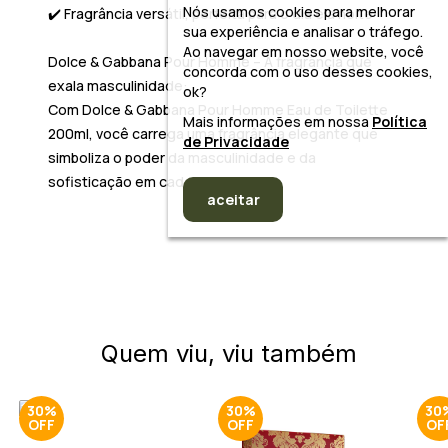
Nós usamos cookies para melhorar
✔️ Fragrância versátil, perfeita para o dia e a noite
sua experiência e analisar o tráfego.
Ao navegar em nosso website, você
Dolce & Gabbana Pour Homme – A fragrância que
concorda com o uso desses cookies,
exala masculinidade:
ok?
Com
Dolce & Gabbana Pour Homme Eau de Toilette
Mais informações em nossa
Política
200ml
, você carrega uma fragrância elegante que
de Privacidade
simboliza o poder da masculinidade e da
sofisticação em cada nota.
aceitar
Quem viu, viu também
30%
30%
30