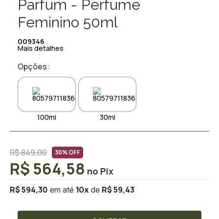
Parfum - Perfume
Feminino 50ml
009346
Mais detalhes
Opções:
100ml
30ml
R$ 849,00
30% OFF
R$ 564,58
R$ 594,30
R$ 59,43
10
x