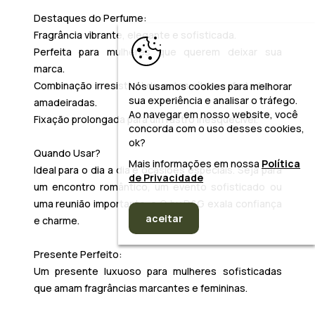
Destaques do Perfume:
Fragrância vibrante, elegante e sofisticada.
Perfeita para mulheres que querem deixar sua
marca.
Combinação irresistível de notas cítricas, frutadas e
Nós usamos cookies para melhorar
sua experiência e analisar o tráfego.
amadeiradas.
Ao navegar em nosso website, você
Fixação prolongada para um rastro inesquecível.
concorda com o uso desses cookies,
ok?
Quando Usar?
Mais informações em nossa
Política
Ideal para o dia a dia e ocasiões especiais. Seja para
de Privacidade
um encontro romântico, um evento sofisticado ou
uma reunião importante, o
Q by D&G
exala confiança
aceitar
e charme.
Presente Perfeito:
Um presente luxuoso para mulheres sofisticadas
que amam fragrâncias marcantes e femininas.