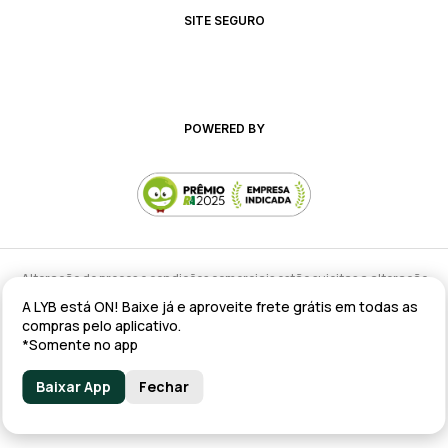
SITE SEGURO
POWERED BY
Alteração de preços e condições comerciais estão sujeitas a alteração
sem aviso prévio.
A LYB está ON! Baixe já e aproveite frete grátis em todas as
lyb @ 2025 - Av. Talma Rodrigues Ribeiro, 147 - Galpão 02 MOD
compras pelo aplicativo.
A/B/C/D/E, Sala 09 Serra - ES CEP: 29173-795 - CNPJ: 43.008.535/0001-11
*Somente no app
Baixar App
Fechar