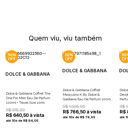
Quem viu, viu também
30%
30%
30
DOLCE & GABBANA
DO
DOLCE & GABBANA
Dolce & Gabbana Coffret
Dolce
Dolce & Gabbana Coffret The
Masculino K By Dolce &
Devo
One For Men Eau De Parfum
Gabbana Eau De Parfum 100ml
Parf
100ml + Travel Size 10ml
+ Gel de Banho 50ml + Cre
10ml
R$ 1.095,00
R$ 1
R$ 915,00
R$ 766,50 à vista
R$ 
R$ 640,50 à vista
até 10x de R$ 76,65
até 
até 10x de R$ 64,05