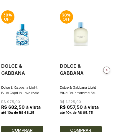
30%
30%
30%
DOLCE &
DOLCE &
DOLC
GABBANA
GABBANA
GABB
Dolce & Gabbana Light
Dolce & Gabbana Light
Dolce &
Blue Capri In Love Male
Blue Pour Homme Eau
Blue Cap
Eau De Parfum - Perfume
De Toilette - Perfume
Female 
R$ 975,00
R$ 1.225,00
R$ 825
Masculino 100ml
Masculino 200ml
Perfume
R$ 682,50 à vista
R$ 857,50 à vista
R$ 57
até 10x de R$ 68,25
até 10x de R$ 85,75
até 10x
COMPRAR
COMPRAR
C