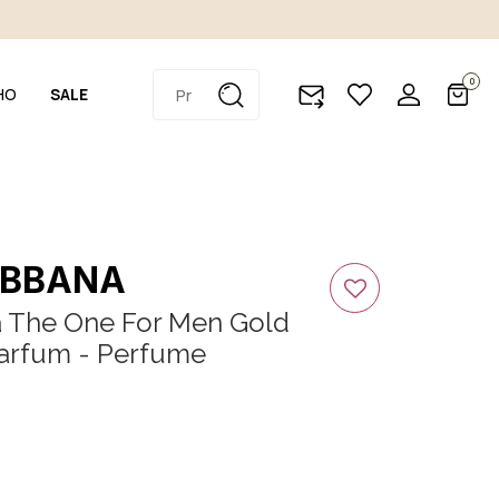
0
HO
SALE
ABBANA
 The One For Men Gold
Parfum - Perfume