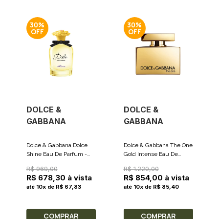
30%
30%
DOLCE &
DOLCE &
GABBANA
GABBANA
Dolce & Gabbana Dolce
Dolce & Gabbana The One
Shine Eau De Parfum -
Gold Intense Eau De
Perfume Feminino 75ml
Parfum - Perfume
R$ 969,00
R$ 1.220,00
Feminino 75ml
R$ 678,30 à vista
R$ 854,00 à vista
até 10x de R$ 67,83
até 10x de R$ 85,40
COMPRAR
COMPRAR