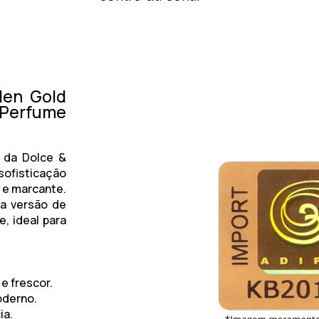
Men Gold
Perfume
da
Dolce &
sofisticação
 e marcante.
a versão de
, ideal para
e frescor.
oderno.
ia.