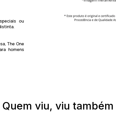
especiais ou
stinta.
osa,
The One
ara homens
Quem viu, viu também