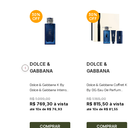
30%
30%
DOLCE &
DOLCE &
GABBANA
GABBANA
Dolce & Gabbana K By
Dolce & Gabbana Coffret K
Dolce & Gabbana Intense
By DG Eau De Parfum
Eau De Parfum - Perfume
100ml + Gel De Banho
R$ 1.099,00
R$ 1.165,00
Masculino 100ml
50ml + Desodorante 75g
R$ 769,30 à vista
R$ 815,50 à vista
até 10x de R$ 76,93
até 10x de R$ 81,55
COMPRAR
COMPRAR