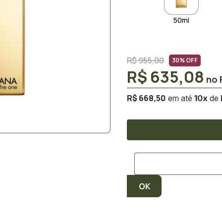
50ml
R$ 955,00
30% OFF
R$ 635,08
R$ 668,50
10
x