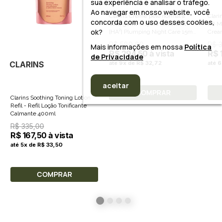
sua experiência e analisar o tráfego.
Ao navegar em nosso website, você
Clarins Creme pele normal a
Clari
concorda com o uso desses cookies,
seca 50ml + Hydra-Essentiel
06 M
ok?
[HA²] Plumping Night Care 15ml
+ SOS Primer
R$ 589,00
R$ 
Mais informações em nossa
Política
R$ 294,50 à vista
R$ 
de Privacidade
CLARINS
até 9x de R$ 32,72
até 
aceitar
COMPRAR
Clarins Soothing Toning Lotion
Refil - Refil Loção Tonificante
Calmante 400ml
R$ 335,00
R$ 167,50 à vista
até 5x de R$ 33,50
COMPRAR